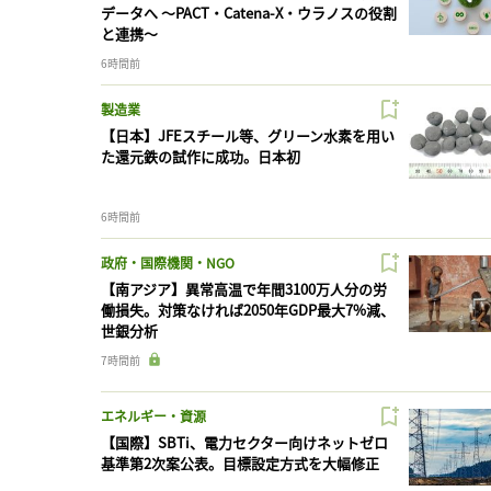
データへ 〜PACT・Catena-X・ウラノスの役割
と連携〜
6時間前
製造業
【日本】JFEスチール等、グリーン水素を用い
た還元鉄の試作に成功。日本初
6時間前
政府・国際機関・NGO
【南アジア】異常高温で年間3100万人分の労
働損失。対策なければ2050年GDP最大7%減、
世銀分析
7時間前
エネルギー・資源
【国際】SBTi、電力セクター向けネットゼロ
基準第2次案公表。目標設定方式を大幅修正