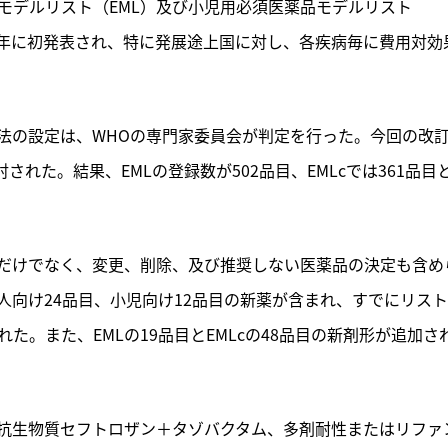
品モデルリスト（EML）及び小児用必須医薬品モデルリスト
977年に初発表され、特に発展途上国に対し、各疾病毎に費用対効
法の設定は、
WHOの専門家委員会が判定を行った。今回の改
された。結果、EMLの登録数が502品目、EMLcでは361品目
だけでなく、変更、削除、及び推奨しない医薬品の決定も含め
向け24品目、小児向け12品目の新薬が含まれ、すでにリス
た。また、EMLの19品目とEMLcの48品目の新剤形が追加さ
抗生物質セフトロザン＋タゾバクタム、多剤耐性またはリファ