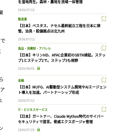
を湿地再生。森林・農地を流域一体管理
2026/07/15
果
製造業
【日本】ベスタス、ナセル最終組立工程を日本に移
管。治具・設備拠点は北九州
訂で
2026/07/12
食品・消費財・アパレル
と
【日本】キリンHD、APAC企業初のSBTN検証。ステッ
プ1とステップ2で。ステップ3も視野
2026/08/01
ら
金融
【日本】MUFG、AI駆動型システム開発やAIエージェン
トア
ト導入を加速。パートナーシップ形成
れ
2026/07/12
IT・ビジネスサービス
【日本】ガートナー、Claude Mythos時代のサイバー
セキュリティで提言。脅威エクスポージャ管理
ン
2026/07/25