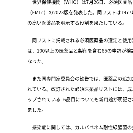
　世界保健機関（WHO）は7月26日、必須医薬
（EMLc）の2023版を発表した。同リストは1
の高い医薬品を明示する役割を果たしている。
　同リストに掲載される必須医薬品の選定と使用
は、100以上の医薬品と製剤を含む85の申請が検討
なった。
　また同専門家委員会の勧告では、医薬品の追加
れている。改訂された必須医薬品リストには、成人
ップされている16品目についても新用途が明記され
ました。
　感染症に関しては、カルバペネム耐性緑膿菌の