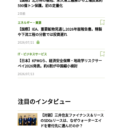
【国際】北方林の樹冠、永久凍土融解から土壌炭素約
590億トン保護。初の定量化
2日前
エネルギー・資源
【国際】IEA、重要鉱物見通し2026年版報告書。精製
や下流工程の分散では投資遅れ
2026/07/21
IT・ビジネスサービス
【日本】KPMGら、経済安全保障・地政学リスクサー
ベイ2026発表。約6割が中国縮小検討
2026/07/13
注目のインタビュー
【対談】三井住友ファイナンス＆リース
のSDGsリースは、なぜウォーターエイ
ドを寄付先に選んだのか？