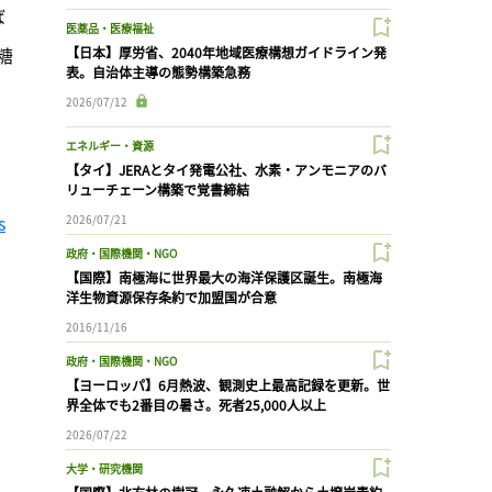
ば
医薬品・医療福祉
糖
【日本】厚労省、2040年地域医療構想ガイドライン発
表。自治体主導の態勢構築急務
2026/07/12
エネルギー・資源
【タイ】JERAとタイ発電公社、水素・アンモニアのバ
リューチェーン構築で覚書締結
s
2026/07/21
政府・国際機関・NGO
【国際】南極海に世界最大の海洋保護区誕生。南極海
洋生物資源保存条約で加盟国が合意
2016/11/16
政府・国際機関・NGO
【ヨーロッパ】6月熱波、観測史上最高記録を更新。世
界全体でも2番目の暑さ。死者25,000人以上
2026/07/22
大学・研究機関