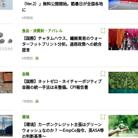
（Ver.2）」無料公開開始。酷暑日が全国各地
に
6時間前
食品・消費財・アパレル
【国際】チャタムハウス、繊維貿易のウォー
ターフットプリント分析。通商政策への統合
提言
6時間前
金融
【国際】ネットゼロ・ネイチャーポジティブ
金融の統一手法は未整備。CPI報告書
7時間前
環境
【環境】カーボンクレジット主張はグリーン
ウォッシュなのか？ 〜EmpCo指令、英ASA等
の判断基準〜