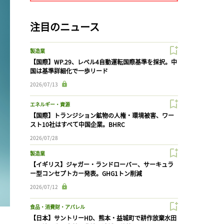
注目のニュース
製造業
【国際】WP.29、レベル4自動運転国際基準を採択。中
国は基準詳細化で一歩リード
2026/07/13
エネルギー・資源
【国際】トランジション鉱物の人権・環境被害、ワー
スト10社はすべて中国企業。BHRC
2026/07/28
製造業
【イギリス】ジャガー・ランドローバー、サーキュラ
ー型コンセプトカー発表。GHG1トン削減
2026/07/12
食品・消費財・アパレル
【日本】サントリーHD、熊本・益城町で耕作放棄水田