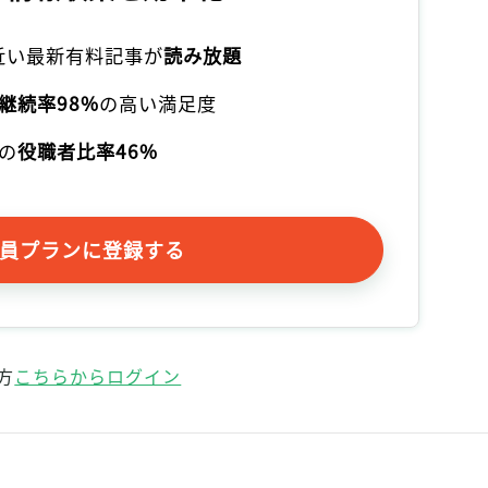
記事をお気に入りに保存するには
ログインが必要です
本近い最新有料記事が
読み放題
継続率98%
の高い満足度
ログイン
会員登録
の
役職者比率46%
員プランに登録する
方
こちらからログイン