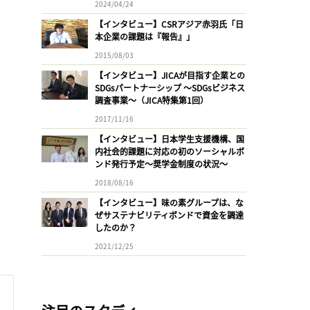
2024/04/24
【インタビュー】CSRアジア赤羽氏「日
本企業の課題は『報告』」
2015/08/03
【インタビュー】JICAが目指す企業との
SDGsパートナーシップ 〜SDGsビジネス
調査事業〜（JICA特集第1回）
2017/11/16
【インタビュー】日本学生支援機構、国
内社会的課題に対応の初のソーシャルボ
ンド発行予定〜奨学金制度の状況〜
2018/08/16
【インタビュー】味の素グループは、な
ぜサステナビリティボンドで資金を調達
したのか？
2021/12/25