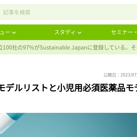
ュー
スタディ
セミナー
100社の97%が
Sustainable Japanに登録している
公開日：2023/07
品モデルリストと小児用必須医薬品モ