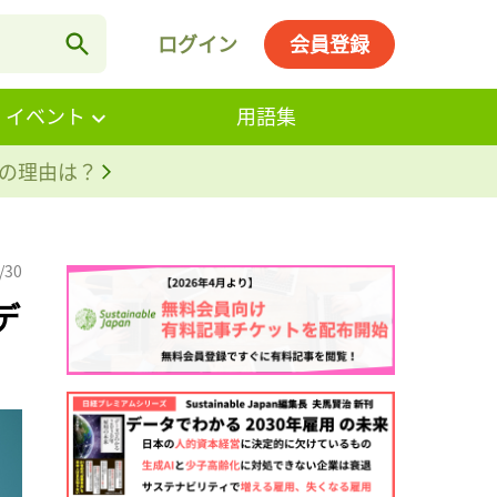
ログイン
会員登録
・イベント
用語集
。その理由は？
/30
デ