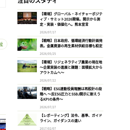
注目のスタディ
【環境】グローバル・ネイチャーポジテ
ィブ・サミット2026開催。開示から測
定・実装・価値化へ。熊本宣言
2026/07/17
【戦略】日本政府、循環経済行動計画発
祉
表。金属資源の再生素材供給目標も設定
2026/05/25
【環境】リジェネラティブ農業の現在地
〜企業実装の進展と課題：面積拡大から
アウトカムへ〜
2026/07/22
【戦略】ESG連動役員報酬は再設計の段
階へ 〜反ESG圧力とSSBJ開示に耐えう
るKPIの条件〜
2026/07/27
【レポーティング】法令、基準、ガイド
ライン、ガイダンスの違い
2017/02/07