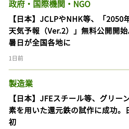
政府・国際機関・NGO
【日本】JCLPやNHK等、「2050
天気予報（Ver.2）」無料公開開
暑日が全国各地に
1日前
製造業
【日本】JFEスチール等、グリー
素を用いた還元鉄の試作に成功。
初