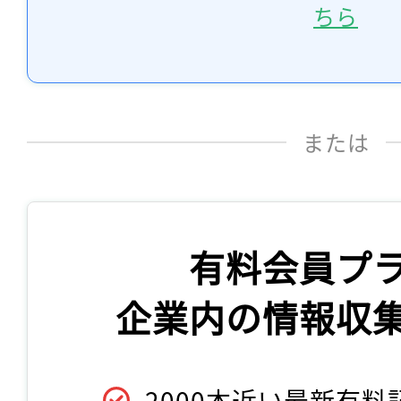
ちら
または
有料会員プ
企業内の情報収
2000本近い最新有料