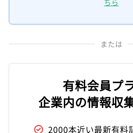
ちら
または
有料会員プ
企業内の情報収
2000本近い最新有料