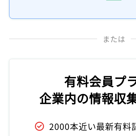
または
有料会員プ
企業内の情報収
2000本近い最新有料