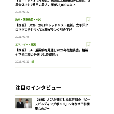
【ヨーロッパ】6月熱波、観測史上最高記録を更新。世
界全体でも2番目の暑さ。死者25,000人以上
2026/07/22
政府・国際機関・NGO
【国際】IUCN、2021年レッドリスト更新。太平洋ク
ロマグロ含むマグロ4種がランク引き下げ
2021/09/06
エネルギー・資源
【国際】IEA、重要鉱物見通し2026年版報告書。精製
や下流工程の分散では投資遅れ
2026/07/21
注目のインタビュー
【金融】JICAが発行した世界初の「ピー
スビルディングボンド」〜今なぜ平和構
築なのか〜