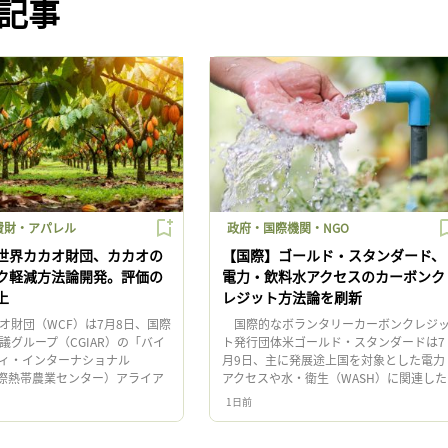
記事
費財・アパレル
政府・国際機関・NGO
世界カカオ財団、カカオの
【国際】ゴールド・スタンダード、
ク軽減方法論開発。評価の
電力・飲料水アクセスのカーボンク
上
レジット方法論を刷新
財団（WCF）は7月8日、国際
国際的なボランタリーカーボンクレジ
議グループ（CGIAR）の「バイ
ト発行団体米ゴールド・スタンダードは7
ィ・インターナショナル
月9日、主に発展途上国を対象とした電力
（国際熱帯農業センター）アライア
アクセスや水・衛生（WASH）に関連した
働し、カカオの森林破壊リスク
新たなカーボンクレジット方法論（メソ
1日前
新 […]
ロジー）を発行した。方法論の […]