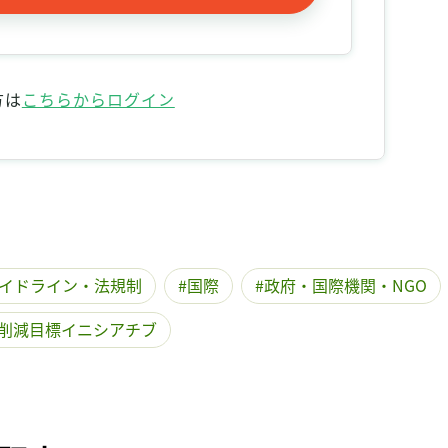
記事をお気に入りに保存するには
ログインが必要です
方は
こちらからログイン
ログイン
会員登録
イドライン・法規制
国際
政府・国際機関・NGO
削減目標イニシアチブ