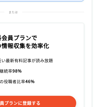
または
料会員プランで
の情報収集を効率化
本近い最新有料記事が読み放題
継続率
98%
の役職者比率
46%
員プランに登録する