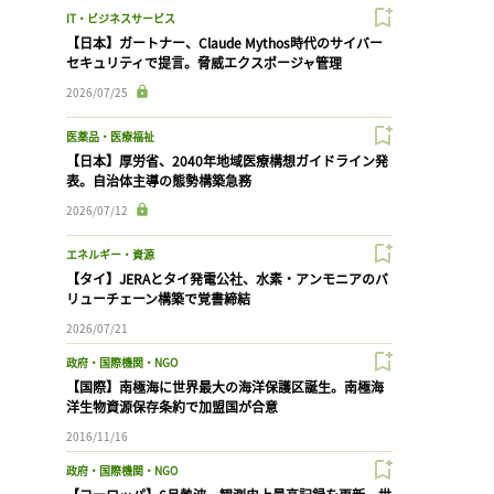
IT・ビジネスサービス
【日本】ガートナー、Claude Mythos時代のサイバー
セキュリティで提言。脅威エクスポージャ管理
2026/07/25
医薬品・医療福祉
【日本】厚労省、2040年地域医療構想ガイドライン発
表。自治体主導の態勢構築急務
2026/07/12
エネルギー・資源
【タイ】JERAとタイ発電公社、水素・アンモニアのバ
リューチェーン構築で覚書締結
2026/07/21
政府・国際機関・NGO
【国際】南極海に世界最大の海洋保護区誕生。南極海
洋生物資源保存条約で加盟国が合意
2016/11/16
政府・国際機関・NGO