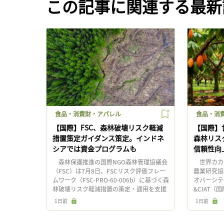
この記事に関連する最新
食品・消費財・アパレル
食品・消
【国際】FSC、森林破壊リスク軽減
【国際】
措置策定ガイダンス策定。インドネ
森林リス
シアでは資金プログラムも
信頼性向
森林保護推進の国際NGO森林管理協議会
世界カカオ
（FSC）は7月8日、FSCリスク評価フレー
農業研究協
ムワーク（FSC-PRO-60-006b）に基づく森
オバーシテ
林破壊リスク軽減措置の策定・適用を支援
&CIAT
するガイダンス「リスク軽減措置（RMM）
ンス」と協
1日前
1日前
データ […]
軽減に関する