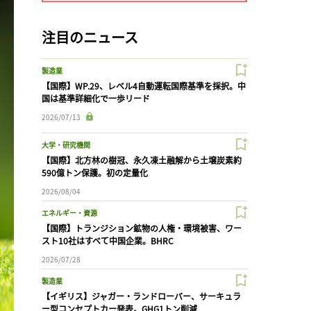
注目のニュース
製造業
【国際】WP.29、レベル4自動運転国際基準を採択。中
国は基準詳細化で一歩リード
2026/07/13
大学・研究機関
【国際】北方林の樹冠、永久凍土融解から土壌炭素約
590億トン保護。初の定量化
2026/08/04
エネルギー・資源
【国際】トランジション鉱物の人権・環境被害、ワー
スト10社はすべて中国企業。BHRC
2026/07/28
製造業
【イギリス】ジャガー・ランドローバー、サーキュラ
ー型コンセプトカー発表。GHG1トン削減