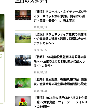
注目のスタディ
【環境】グローバル・ネイチャーポジテ
ィブ・サミット2026開催。開示から測
定・実装・価値化へ。熊本宣言
2026/07/17
【環境】リジェネラティブ農業の現在地
〜企業実装の進展と課題：面積拡大から
アウトカムへ〜
2026/07/22
【戦略】ESG連動役員報酬は再設計の段
階へ 〜反ESG圧力とSSBJ開示に耐えう
るKPIの条件〜
2026/07/27
ッ
【戦略】日本政府、循環経済行動計画発
表。金属資源の再生素材供給目標も設定
2026/05/25
ド
【環境】2024年の世界CDP Aリスト企業
一覧 〜気候変動・ウォーター・フォレス
トの3分野〜