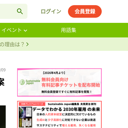
ログイン
会員登録
・イベント
用語集
。その理由は？
/09
案