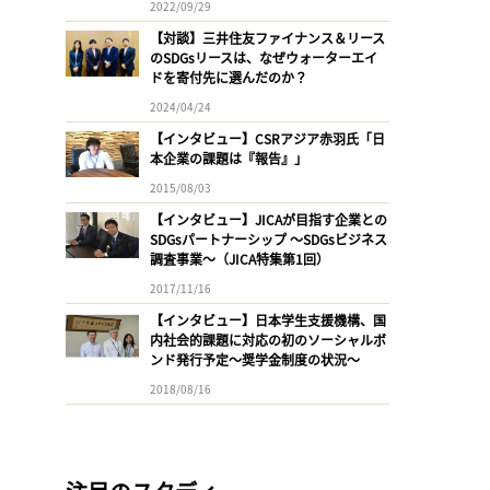
2022/09/29
【対談】三井住友ファイナンス＆リース
のSDGsリースは、なぜウォーターエイ
ドを寄付先に選んだのか？
2024/04/24
【インタビュー】CSRアジア赤羽氏「日
本企業の課題は『報告』」
2015/08/03
【インタビュー】JICAが目指す企業との
SDGsパートナーシップ 〜SDGsビジネス
調査事業〜（JICA特集第1回）
2017/11/16
【インタビュー】日本学生支援機構、国
内社会的課題に対応の初のソーシャルボ
ンド発行予定〜奨学金制度の状況〜
2018/08/16