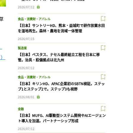
2026/07/12
草
食品・消費財・アパレル
【日本】サントリーHD、熊本・益城町で耕作放棄水田
を湿地再生。森林・農地を流域一体管理
2026/07/15
）
製造業
【日本】ベスタス、ナセル最終組立工程を日本に移
日）
管。治具・設備拠点は北九州
2026/07/12
食品・消費財・アパレル
【日本】キリンHD、APAC企業初のSBTN検証。ステッ
プ1とステップ2で。ステップ3も視野
2026/08/01
金融
【日本】MUFG、AI駆動型システム開発やAIエージェン
ト導入を加速。パートナーシップ形成
2026/07/12