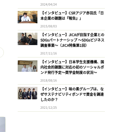
2024/04/24
【インタビュー】CSRアジア赤羽氏「日
本企業の課題は『報告』」
2015/08/03
【インタビュー】JICAが目指す企業との
SDGsパートナーシップ 〜SDGsビジネス
調査事業〜（JICA特集第1回）
2017/11/16
【インタビュー】日本学生支援機構、国
内社会的課題に対応の初のソーシャルボ
ンド発行予定〜奨学金制度の状況〜
2018/08/16
【インタビュー】味の素グループは、な
ぜサステナビリティボンドで資金を調達
したのか？
2021/12/25