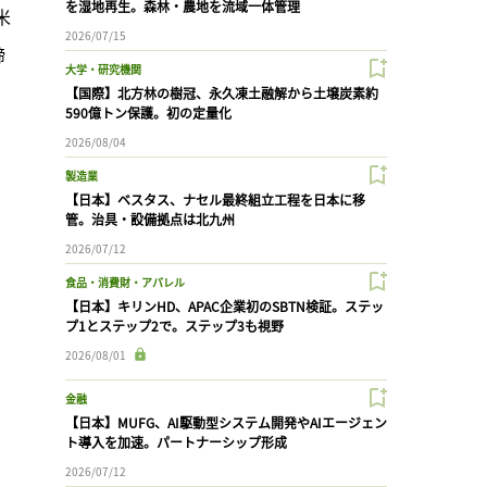
を湿地再生。森林・農地を流域一体管理
米
2026/07/15
締
大学・研究機関
【国際】北方林の樹冠、永久凍土融解から土壌炭素約
590億トン保護。初の定量化
2026/08/04
製造業
【日本】ベスタス、ナセル最終組立工程を日本に移
管。治具・設備拠点は北九州
2026/07/12
食品・消費財・アパレル
【日本】キリンHD、APAC企業初のSBTN検証。ステッ
プ1とステップ2で。ステップ3も視野
2026/08/01
金融
【日本】MUFG、AI駆動型システム開発やAIエージェン
ト導入を加速。パートナーシップ形成
2026/07/12