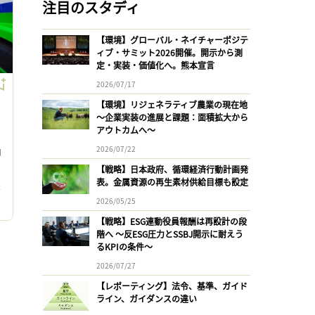
注目のスタディ
【環境】グローバル・ネイチャーポジテ
ィブ・サミット2026開催。開示から測
定・実装・価値化へ。熊本宣言
2026/07/17
【環境】リジェネラティブ農業の現在地
〜企業実装の進展と課題：面積拡大から
アウトカムへ〜
2026/07/22
加
【戦略】日本政府、循環経済行動計画発
表。金属資源の再生素材供給目標も設定
ォ
2026/05/25
【戦略】ESG連動役員報酬は再設計の段
階へ 〜反ESG圧力とSSBJ開示に耐えう
るKPIの条件〜
2026/07/27
【レポーティング】法令、基準、ガイド
ライン、ガイダンスの違い