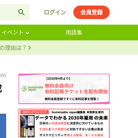
ログイン
会員登録
・イベント
用語集
。その理由は？
/05
成