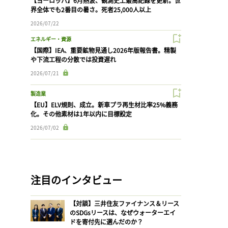
【ヨーロッパ】6月熱波、観測史上最高記録を更新。世
界全体でも2番目の暑さ。死者25,000人以上
2026/07/22
エネルギー・資源
【国際】IEA、重要鉱物見通し2026年版報告書。精製
や下流工程の分散では投資遅れ
2026/07/21
製造業
【EU】ELV規則、成立。新車プラ再生材比率25%義務
化。その他素材は1年以内に目標設定
2026/07/02
注目のインタビュー
【対談】三井住友ファイナンス＆リース
のSDGsリースは、なぜウォーターエイ
ドを寄付先に選んだのか？