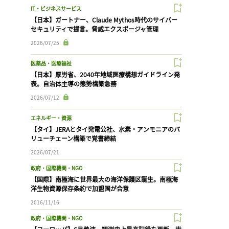
IT・ビジネスサービス
【日本】ガートナー、Claude Mythos時代のサイバー
セキュリティで提言。脅威エクスポージャ管理
2026/07/25
医薬品・医療福祉
【日本】厚労省、2040年地域医療構想ガイドライン発
表。自治体主導の態勢構築急務
2026/07/12
エネルギー・資源
【タイ】JERAとタイ発電公社、水素・アンモニアのバ
リューチェーン構築で覚書締結
2026/07/21
政府・国際機関・NGO
【国際】南極海に世界最大の海洋保護区誕生。南極海
洋生物資源保存条約で加盟国が合意
2016/11/16
政府・国際機関・NGO