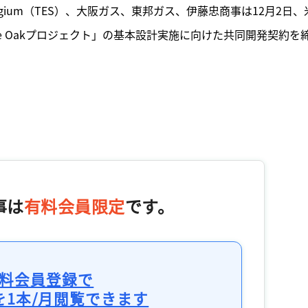
ns Belgium（TES）、大阪ガス、東邦ガス、伊藤忠商事は12月2日、
e Oakプロジェクト」の基本設計実施に向けた共同開発契約を
事は
有料会員限定
です。
料会員登録で
を1本/月閲覧できます