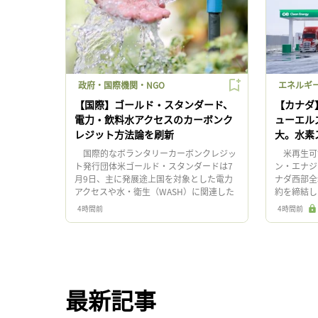
政府・国際機関・NGO
エネルギ
【国際】ゴールド・スタンダード、
【カナダ
電力・飲料水アクセスのカーボンク
ューエル
レジット方法論を刷新
大。水素
国際的なボランタリーカーボンクレジッ
米再生可能
ト発行団体米ゴールド・スタンダードは7
ン・エナジ
月9日、主に発展途上国を対象とした電力
ナダ西部全
アクセスや水・衛生（WASH）に関連した
約を締結し
新たなカーボンクレジット方法論（メソド
天然ガス（
4時間前
4時間前
ロジー）を発行した。方法論の […]
する。 同社
最新記事