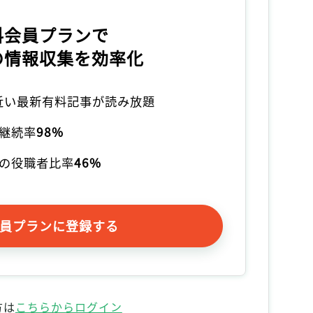
料会員プランで
の情報収集を効率化
本近い最新有料記事が読み放題
継続率
98%
の役職者比率
46%
員プランに登録する
方は
こちらからログイン