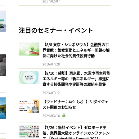
2017/02/07
注目のセミナー・イベント
【8/8 東京・シンポジウム】金融界の世
界貢献：気候変動とエネルギー問題の解
決に向けた社会的責任投資行動
2016/07/28
【8/10：締切】東京都、水素や再生可能
エネルギー等の「新エネルギー」推進に
資する技術開発や実証等の取組を募集
2023/07/12
【ウェビナー：4/9（火）】SJダイジェ
スト開催のお知らせ
2024/03/16
【7/26：無料イベント】ゼロボード主
催、業界最大級オンラインカンファレン
ス 「Sustainability Summit 2023」