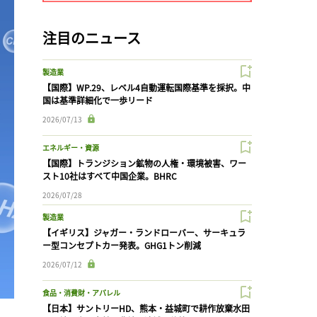
注目のニュース
製造業
【国際】WP.29、レベル4自動運転国際基準を採択。中
国は基準詳細化で一歩リード
2026/07/13
エネルギー・資源
【国際】トランジション鉱物の人権・環境被害、ワー
スト10社はすべて中国企業。BHRC
2026/07/28
製造業
【イギリス】ジャガー・ランドローバー、サーキュラ
ー型コンセプトカー発表。GHG1トン削減
2026/07/12
食品・消費財・アパレル
【日本】サントリーHD、熊本・益城町で耕作放棄水田