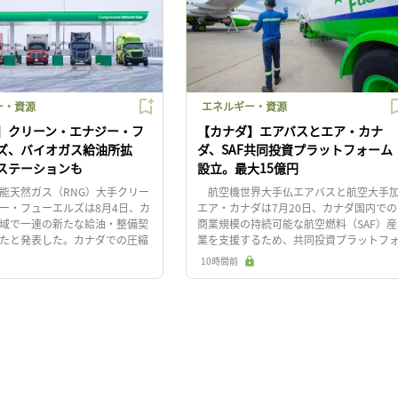
ー・資源
エネルギー・資源
】クリーン・エナジー・フ
【カナダ】エアバスとエア・カナ
ズ、バイオガス給油所拡
ダ、SAF共同投資プラットフォーム
ステーションも
設立。最大15億円
天然ガス（RNG）大手クリー
航空機世界大手仏エアバスと航空大手
ー・フューエルズは8月4日、カ
エア・カナダは7月20日、カナダ国内での
域で一連の新たな給油・整備契
商業規模の持続可能な航空燃料（SAF）産
たと発表した。カナダでの圧縮
業を支援するため、共同投資プラットフ
CNG）自動車の需要拡大に対応
ームを設立する意向を発表した。最大
10時間前
は1996 […]
1,370万カナダドル（約15 […]