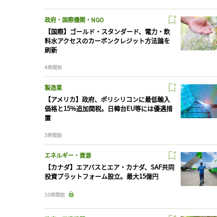
政府・国際機関・NGO
【国際】ゴールド・スタンダード、電力・飲
料水アクセスのカーボンクレジット方法論を
刷新
4時間前
製造業
【アメリカ】政府、ポリシリコンに最低輸入
価格と15%追加関税。日韓台EU等には優遇措
置
5時間前
エネルギー・資源
【カナダ】エアバスとエア・カナダ、SAF共同
投資プラットフォーム設立。最大15億円
10時間前