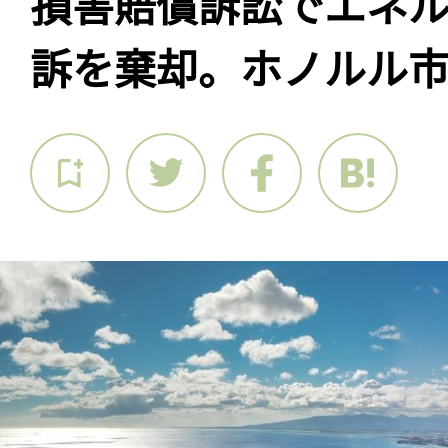
損害賠償訴訟でエネ
訴を棄却。ホノルル