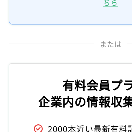
ちら
または
有料会員プ
企業内の情報収
2000本近い最新有料