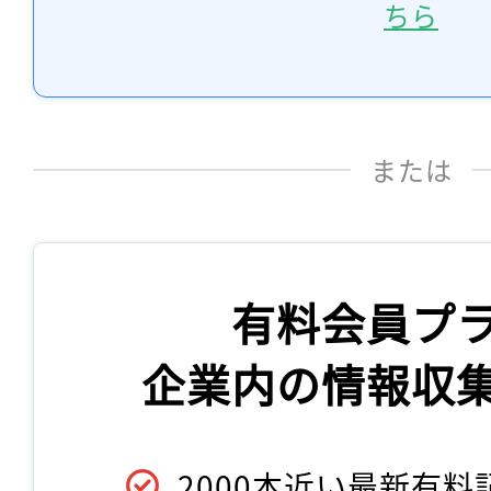
ちら
または
有料会員プ
企業内の情報収
2000本近い最新有料