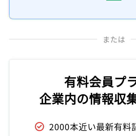
または
有料会員プ
企業内の情報収
2000本近い最新有料