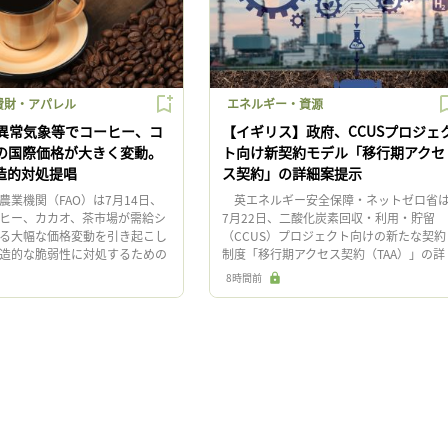
費財・アパレル
エネルギー・資源
異常気象等でコーヒー、コ
【イギリス】政府、CCUSプロジェ
の国際価格が大きく変動。
ト向け新契約モデル「移行期アクセ
構造的対処提唱
ス契約」の詳細案提示
業機関（FAO）は7月14日、
英エネルギー安全保障・ネットゼロ省
ヒー、カカオ、茶市場が需給シ
7月22日、二酸化炭素回収・利用・貯留
る大幅な価格変動を引き起こし
（CCUS）プロジェクト向けの新たな契約
造的な脆弱性に対処するための
制度「移行期アクセス契約（TAA）」の詳
を提示した報告書「世界の飲料
細案を発表した。英国政府は、政府支援
8時間前
る価格変動：動向 […]
大きく依存するCCUS市場 […]