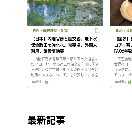
政府・国際機関・NGO
食品・消
【日本】内閣官房と国交省、地下水
【国際】
保全政策を強化へ。需要増、外国人
コア、茶
利用、気候変動等
FAOが
内閣官房水循環政策本部と国土交通省は
国連食糧農
8月4日、地下水の適正な保全と利用に関す
世界のコー
る検討会の提言書「地下水の適正な保全と
ョックによ
利用のあり方について」を公表した。水循
ており、構
環基本法の改正や、外国人による水源取得
政策選択肢
8時間前
8時間前
への懸念を踏まえ、政策の在り […]
市場におけ
最新記事