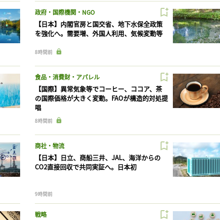
政府・国際機関・NGO
【日本】内閣官房と国交省、地下水保全政策
を強化へ。需要増、外国人利用、気候変動等
8時間前
食品・消費財・アパレル
【国際】異常気象等でコーヒー、ココア、茶
の国際価格が大きく変動。FAOが構造的対処提
唱
8時間前
商社・物流
【日本】日立、商船三井、JAL、海洋からの
CO2直接回収で共同実証へ。日本初
9時間前
戦略