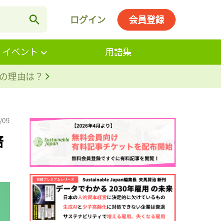
ログイン
会員登録
・イベント
用語集
。その理由は？
/09
倍