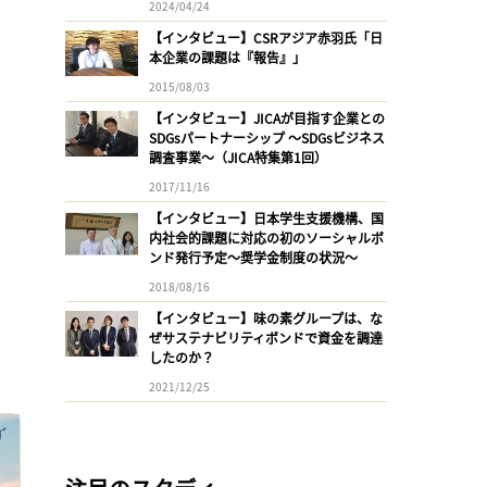
2024/04/24
【インタビュー】CSRアジア赤羽氏「日
本企業の課題は『報告』」
2015/08/03
【インタビュー】JICAが目指す企業との
SDGsパートナーシップ 〜SDGsビジネス
調査事業〜（JICA特集第1回）
2017/11/16
【インタビュー】日本学生支援機構、国
内社会的課題に対応の初のソーシャルボ
ンド発行予定〜奨学金制度の状況〜
2018/08/16
【インタビュー】味の素グループは、な
ぜサステナビリティボンドで資金を調達
したのか？
2021/12/25