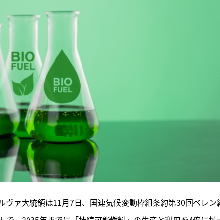
ヴァ大統領は11月7日、国連気候変動枠組条約第30回ベレン
トで、2035年までに「持続可能燃料」の生産と利用を4倍に拡