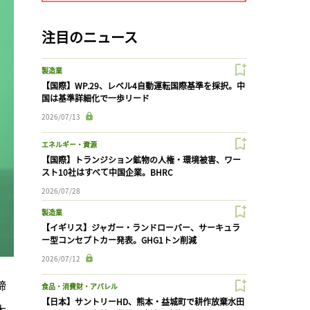
注目のニュース
製造業
【国際】WP.29、レベル4自動運転国際基準を採択。中
国は基準詳細化で一歩リード
2026/07/13
エネルギー・資源
【国際】トランジション鉱物の人権・環境被害、ワー
スト10社はすべて中国企業。BHRC
2026/07/28
製造業
【イギリス】ジャガー・ランドローバー、サーキュラ
ー型コンセプトカー発表。GHG1トン削減
2026/07/12
締
食品・消費財・アパレル
【日本】サントリーHD、熊本・益城町で耕作放棄水田
大