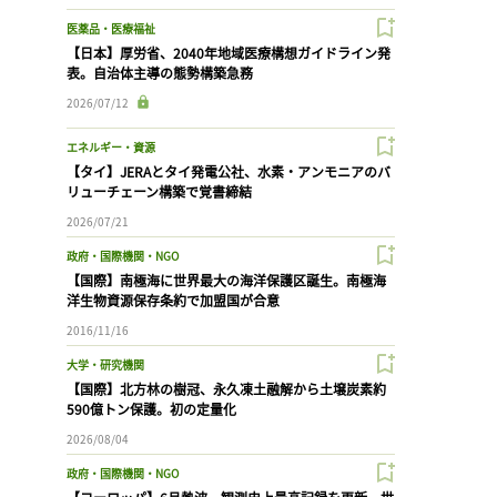
医薬品・医療福祉
【日本】厚労省、2040年地域医療構想ガイドライン発
表。自治体主導の態勢構築急務
2026/07/12
エネルギー・資源
【タイ】JERAとタイ発電公社、水素・アンモニアのバ
リューチェーン構築で覚書締結
2026/07/21
政府・国際機関・NGO
【国際】南極海に世界最大の海洋保護区誕生。南極海
洋生物資源保存条約で加盟国が合意
2016/11/16
大学・研究機関
【国際】北方林の樹冠、永久凍土融解から土壌炭素約
590億トン保護。初の定量化
2026/08/04
政府・国際機関・NGO