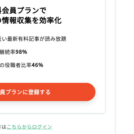
料会員プランで
の情報収集を効率化
本近い最新有料記事が読み放題
継続率
98%
の役職者比率
46%
員プランに登録する
方は
こちらからログイン