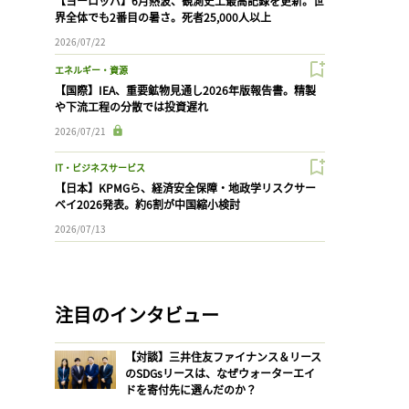
【ヨーロッパ】6月熱波、観測史上最高記録を更新。世
界全体でも2番目の暑さ。死者25,000人以上
2026/07/22
エネルギー・資源
【国際】IEA、重要鉱物見通し2026年版報告書。精製
や下流工程の分散では投資遅れ
2026/07/21
IT・ビジネスサービス
【日本】KPMGら、経済安全保障・地政学リスクサー
ベイ2026発表。約6割が中国縮小検討
2026/07/13
注目のインタビュー
【対談】三井住友ファイナンス＆リース
のSDGsリースは、なぜウォーターエイ
ドを寄付先に選んだのか？