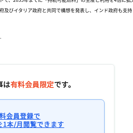
政府及びイタリア政府と共同で構想を発表し、インド政府も支持


事は
有料会員限定
です。
料会員登録で
を1本/月閲覧できます