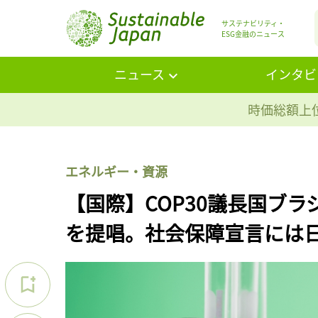
サステナビリティ・
ESG金融のニュース
ニュース
インタビ
時価総額上位
エネルギー・資源
【国際】COP30議長国ブラ
を提唱。社会保障宣言には