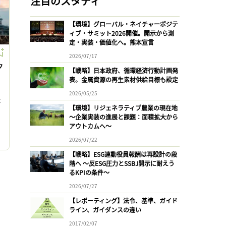
注目のスタディ
【環境】グローバル・ネイチャーポジテ
ィブ・サミット2026開催。開示から測
定・実装・価値化へ。熊本宣言
2026/07/17
ク
【戦略】日本政府、循環経済行動計画発
表。金属資源の再生素材供給目標も設定
2026/05/25
は
【環境】リジェネラティブ農業の現在地
〜企業実装の進展と課題：面積拡大から
アウトカムへ〜
に
2026/07/22
【戦略】ESG連動役員報酬は再設計の段
階へ 〜反ESG圧力とSSBJ開示に耐えう
るKPIの条件〜
2026/07/27
【レポーティング】法令、基準、ガイド
ライン、ガイダンスの違い
2017/02/07