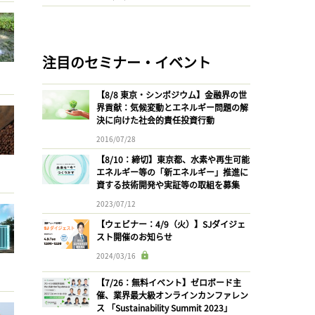
注目のセミナー・イベント
【8/8 東京・シンポジウム】金融界の世
界貢献：気候変動とエネルギー問題の解
決に向けた社会的責任投資行動
2016/07/28
【8/10：締切】東京都、水素や再生可能
エネルギー等の「新エネルギー」推進に
資する技術開発や実証等の取組を募集
2023/07/12
【ウェビナー：4/9（火）】SJダイジェ
スト開催のお知らせ
2024/03/16
【7/26：無料イベント】ゼロボード主
催、業界最大級オンラインカンファレン
ス 「Sustainability Summit 2023」