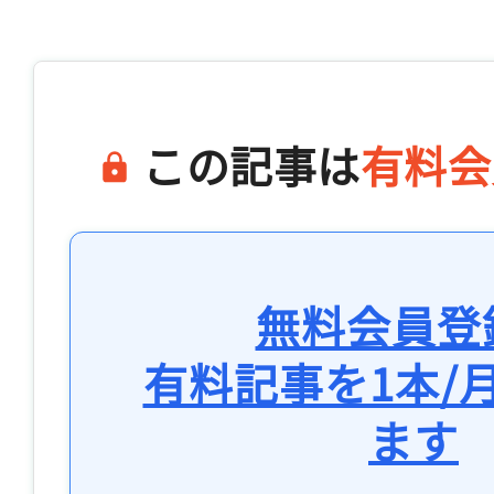
この記事は
有料会
無料会員登
有料記事を1本/
ます