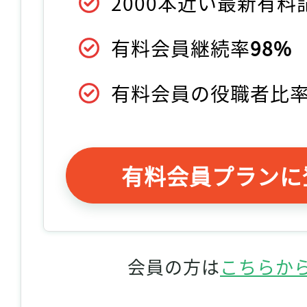
2000本近い最新有
有料会員継続率
98%
有料会員の役職者比
有料会員プランに
会員の方は
こちらか