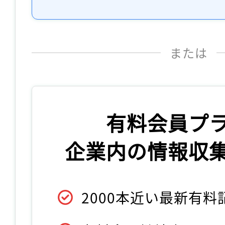
または
有料会員プ
企業内の情報収
2000本近い最新有