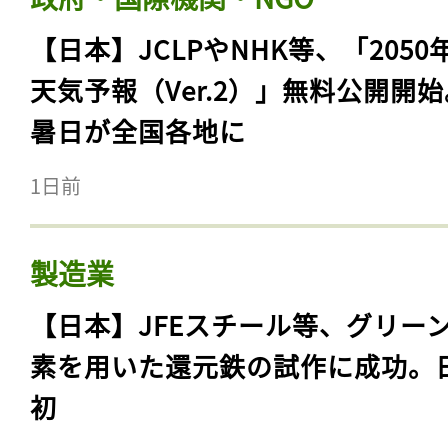
【日本】JCLPやNHK等、「2050
天気予報（Ver.2）」無料公開開
暑日が全国各地に
1日前
製造業
【日本】JFEスチール等、グリー
素を用いた還元鉄の試作に成功。
初