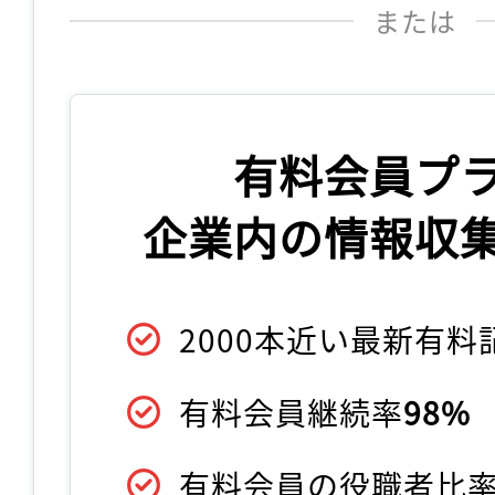
または
有料会員プ
企業内の情報収
2000本近い最新有
有料会員継続率
98%
有料会員の役職者比