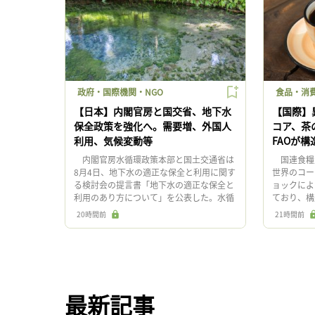
政府・国際機関・NGO
食品・消
【日本】内閣官房と国交省、地下水
【国際】
保全政策を強化へ。需要増、外国人
コア、茶
利用、気候変動等
FAOが
内閣官房水循環政策本部と国土交通省は
国連食糧農
8月4日、地下水の適正な保全と利用に関す
世界のコー
る検討会の提言書「地下水の適正な保全と
ョックによ
利用のあり方について」を公表した。水循
ており、構
環基本法の改正や、外国人による水源取得
政策選択肢
20時間前
21時間前
への懸念を踏まえ、政策の在り […]
市場におけ
最新記事