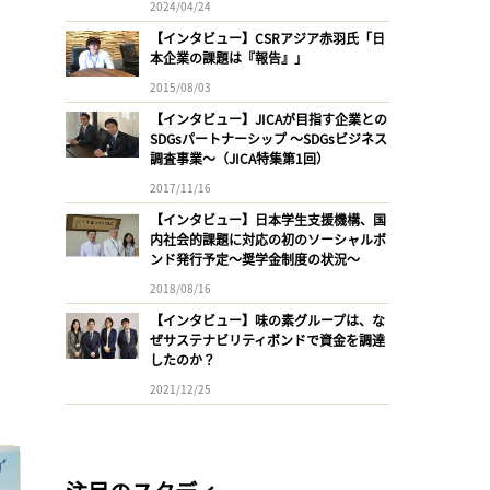
2024/04/24
【インタビュー】CSRアジア赤羽氏「日
本企業の課題は『報告』」
2015/08/03
【インタビュー】JICAが目指す企業との
SDGsパートナーシップ 〜SDGsビジネス
調査事業〜（JICA特集第1回）
2017/11/16
【インタビュー】日本学生支援機構、国
内社会的課題に対応の初のソーシャルボ
ンド発行予定〜奨学金制度の状況〜
2018/08/16
【インタビュー】味の素グループは、な
ぜサステナビリティボンドで資金を調達
したのか？
2021/12/25