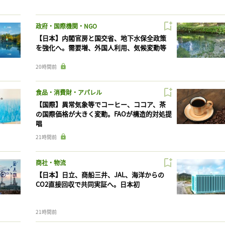
政府・国際機関・NGO
【日本】内閣官房と国交省、地下水保全政策
を強化へ。需要増、外国人利用、気候変動等
20時間前
食品・消費財・アパレル
【国際】異常気象等でコーヒー、ココア、茶
の国際価格が大きく変動。FAOが構造的対処提
唱
21時間前
商社・物流
【日本】日立、商船三井、JAL、海洋からの
CO2直接回収で共同実証へ。日本初
21時間前