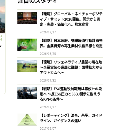
注目のスタディ
【環境】グローバル・ネイチャーポジテ
ィブ・サミット2026開催。開示から測
定・実装・価値化へ。熊本宣言
2026/07/17
【戦略】日本政府、循環経済行動計画発
ク
表。金属資源の再生素材供給目標も設定
2026/05/25
【環境】リジェネラティブ農業の現在地
は
〜企業実装の進展と課題：面積拡大から
アウトカムへ〜
2026/07/22
に
【戦略】ESG連動役員報酬は再設計の段
階へ 〜反ESG圧力とSSBJ開示に耐えう
るKPIの条件〜
2026/07/27
【レポーティング】法令、基準、ガイド
ライン、ガイダンスの違い
2017/02/07