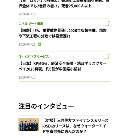
【ヨーロッパ】6月熱波、観測史上最高記録を更新。世
界全体でも2番目の暑さ。死者25,000人以上
2026/07/22
エネルギー・資源
【国際】IEA、重要鉱物見通し2026年版報告書。精製
や下流工程の分散では投資遅れ
2026/07/21
IT・ビジネスサービス
【日本】KPMGら、経済安全保障・地政学リスクサー
ベイ2026発表。約6割が中国縮小検討
2026/07/13
注目のインタビュー
【対談】三井住友ファイナンス＆リース
のSDGsリースは、なぜウォーターエイ
ドを寄付先に選んだのか？