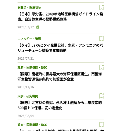
医薬品・医療福祉
【日本】厚労省、2040年地域医療構想ガイドライン発
表。自治体主導の態勢構築急務
2026/07/12
エネルギー・資源
【タイ】JERAとタイ発電公社、水素・アンモニアのバ
リューチェーン構築で覚書締結
2026/07/21
政府・国際機関・NGO
【国際】南極海に世界最大の海洋保護区誕生。南極海
洋生物資源保存条約で加盟国が合意
2016/11/16
大学・研究機関
【国際】北方林の樹冠、永久凍土融解から土壌炭素約
590億トン保護。初の定量化
2026/08/04
政府・国際機関・NGO