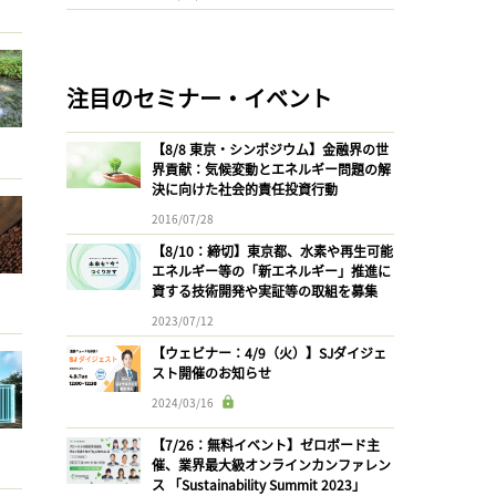
注目のセミナー・イベント
【8/8 東京・シンポジウム】金融界の世
界貢献：気候変動とエネルギー問題の解
決に向けた社会的責任投資行動
2016/07/28
【8/10：締切】東京都、水素や再生可能
エネルギー等の「新エネルギー」推進に
資する技術開発や実証等の取組を募集
2023/07/12
【ウェビナー：4/9（火）】SJダイジェ
スト開催のお知らせ
2024/03/16
【7/26：無料イベント】ゼロボード主
催、業界最大級オンラインカンファレン
ス 「Sustainability Summit 2023」