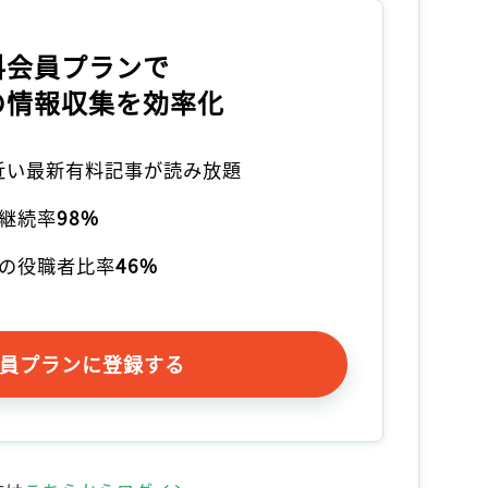
料会員プランで
の情報収集を効率化
本近い最新有料記事が読み放題
継続率
98%
の役職者比率
46%
員プランに登録する