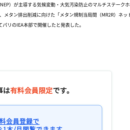
UNEP）が主導する気候変動・大気汚染防止のマルチステークホ
日、メタン排出削減に向けた「メタン規制当局間（MR2R）ネッ
てパリのIEA本部で開催したと発表した。

事は
有料会員限定
です。
料会員登録で
を1本/月閲覧できます