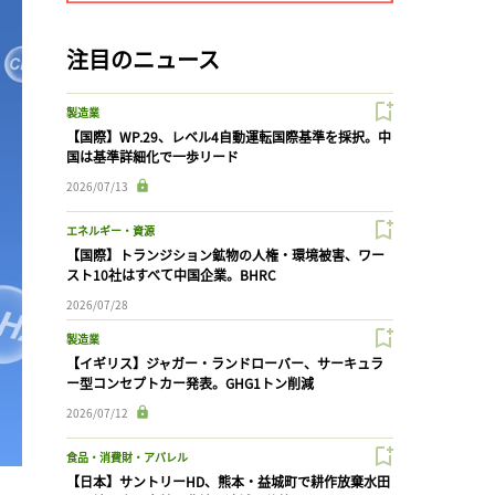
注目のニュース
製造業
【国際】WP.29、レベル4自動運転国際基準を採択。中
国は基準詳細化で一歩リード
2026/07/13
エネルギー・資源
【国際】トランジション鉱物の人権・環境被害、ワー
スト10社はすべて中国企業。BHRC
2026/07/28
製造業
【イギリス】ジャガー・ランドローバー、サーキュラ
ー型コンセプトカー発表。GHG1トン削減
2026/07/12
食品・消費財・アパレル
【日本】サントリーHD、熊本・益城町で耕作放棄水田