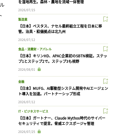
を湿地再生。森林・農地を流域一体管理
ル
2026/07/15
ト
製造業
【日本】ベスタス、ナセル最終組立工程を日本に移
管。治具・設備拠点は北九州
2026/07/12
食品・消費財・アパレル
【日本】キリンHD、APAC企業初のSBTN検証。ステッ
プ1とステップ2で。ステップ3も視野
2026/08/01
金融
【日本】MUFG、AI駆動型システム開発やAIエージェン
ト導入を加速。パートナーシップ形成
2026/07/12
IT・ビジネスサービス
【日本】ガートナー、Claude Mythos時代のサイバー
セキュリティで提言。脅威エクスポージャ管理
2026/07/25