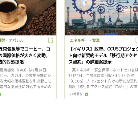
費財・アパレル
エネルギー・資源
異常気象等でコーヒー、コ
【イギリス】政府、CCUSプロジェ
の国際価格が大きく変動。
ト向け新契約モデル「移行期アクセ
構造的対処提唱
ス契約」の詳細案提示
業機関（FAO）は7月14日、
英エネルギー安全保障・ネットゼロ省
ヒー、カカオ、茶市場が需給シ
7月22日、二酸化炭素回収・利用・貯留
る大幅な価格変動を引き起こし
（CCUS）プロジェクト向けの新たな契約
造的な脆弱性に対処するための
制度「移行期アクセス契約（TAA）」の詳
を提示した報告書「世界の飲料
細案を発表した。英国政府は、政府支援
21時間前
る価格変動：動向 […]
大きく依存するCCUS市場 […]