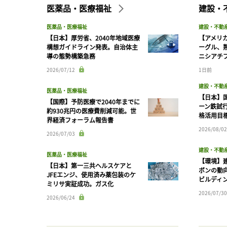
医薬品・医療福祉
建設・
医薬品・医療福祉
建設・不動
【日本】厚労省、2040年地域医療
【アメリ
構想ガイドライン発表。自治体主
ーグル、
導の態勢構築急務
ニシアチ
2026/07/12
1日前
建設・不動
医薬品・医療福祉
【日本】
【国際】予防医療で2040年までに
ーン鉄試行
約930兆円の医療費削減可能。世
格活用目
界経済フォーラム報告書
2026/08/02
2026/07/03
建設・不動
医薬品・医療福祉
【環境】
【日本】第一三共ヘルスケアと
ボンの動
JFEエンジ、使用済み薬包装のケ
ビルディ
ミリサ実証成功。ガス化
2026/07/30
2026/06/24