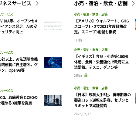
ビジネスサービス
小売・宿泊・飲食・店舗
スサービス
小売・宿泊・飲食・店舗
VIDIA等、オープンセキ
【アメリカ】ウォルマート、GHG
ライアンス発足。AIの安
スコープ1・2で2031年度目標改
キュリティ向上
定。スコープ3削減も継続
1日前
小売・宿泊・飲食・店舗
スサービス
【イギリス】食品・小売等100団
90社以上、AI法透明性義
体超、食料・栄養強化で政府に立
実践規範に自主署名。グ
法要請。テスコ、ダノン等
タ、OpenAI等
記事をお気に入りに保存するには
2日前
ログインが必要です
小売・宿泊・飲食・店舗
スサービス
【日本】飲料大手5社、賞味期限の
CG、取締役会とCEOの
ログイン
会員登録
製造ロット逆転を許容。セブンと
を埋める3施策を提言
サミットで実証開始
2026/07/17