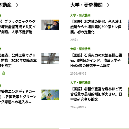
不動産
大学・研究機関
産
大学・研究機関
カ】ブラックロックやグ
【国際】北方林の樹冠、永久凍土
熟練技能者育成で共同イ
融解から土壌炭素約590億トン保
ブ創設。人手不足解消
護。初の定量化
2日前
産
大学・研究機関
国交省、公共工事でグリ
【国際】石炭火力の水銀高排出設
開始。2030年以降の本
備、9割超がインド。清華大学や
標も設定
NASA等の研究チーム論文
2026/08/02
大学・研究機関
産
【国際】樹種が豊富な森林ほど光
建築物エンボディドカー
合成量の長期的増加が大きい。日
向 ～各国政策とグリーン
中欧研究者ら論文
ング認証への組入れ～
2026/08/02