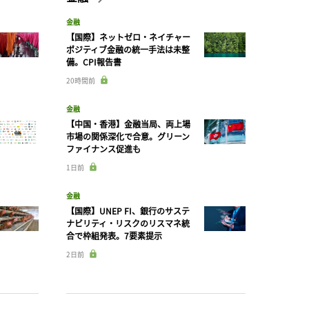
金融
【国際】ネットゼロ・ネイチャー
ポジティブ金融の統一手法は未整
備。CPI報告書
20時間前
金融
【中国・香港】金融当局、両上場
市場の関係深化で合意。グリーン
ファイナンス促進も
1日前
金融
【国際】UNEP FI、銀行のサステ
ナビリティ・リスクのリスマネ統
合で枠組発表。7要素提示
2日前