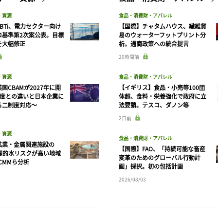
・資源
食品・消費財・アパレル
BTi、電力セクター向け
【国際】チャタムハウス、繊維貿
ロ基準第2次案公表。目標
易のウォーターフットプリント分
を大幅修正
析。通商政策への統合提言
20時間前
・資源
食品・消費財・アパレル
国CBAMが2027年に開
【イギリス】食品・小売等100団
制度との違いと日本企業に
体超、食料・栄養強化で政府に立
る二制度対応〜
法要請。テスコ、ダノン等
2日前
・資源
食品・消費財・アパレル
鉱業・金属関連施設の
【国際】FAO、「持続可能な畜産
物理的水リスクが高い地域
変革のためのグローバル行動計
CMMら分析
画」採択。初の包括計画
2026/08/03