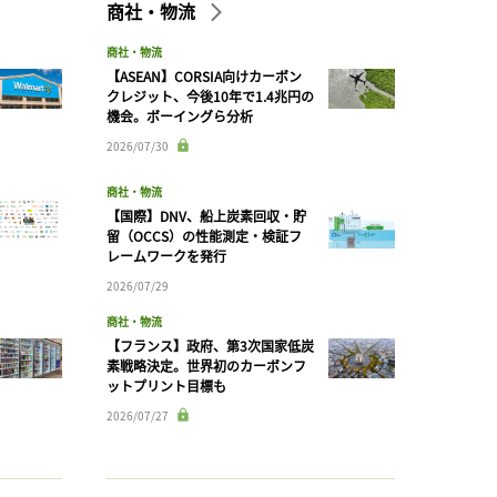
商社・物流
商社・物流
【ASEAN】CORSIA向けカーボン
クレジット、今後10年で1.4兆円の
機会。ボーイングら分析
2026/07/30
商社・物流
【国際】DNV、船上炭素回収・貯
留（OCCS）の性能測定・検証フ
レームワークを発行
2026/07/29
商社・物流
【フランス】政府、第3次国家低炭
素戦略決定。世界初のカーボンフ
ットプリント目標も
2026/07/27