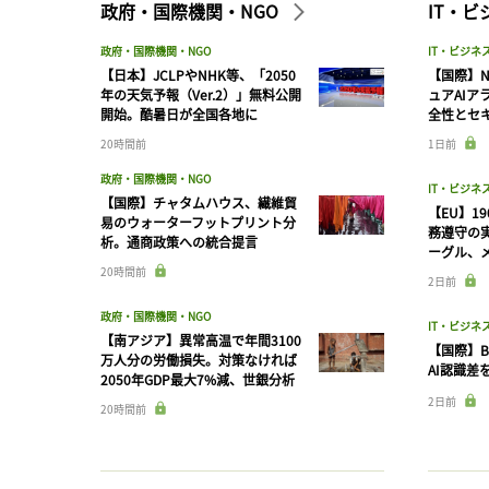
政府・国際機関・NGO
IT・
政府・国際機関・NGO
IT・ビジネ
【日本】JCLPやNHK等、「2050
【国際】N
年の天気予報（Ver.2）」無料公開
ュアAIア
開始。酷暑日が全国各地に
全性とセ
20時間前
1日前
政府・国際機関・NGO
IT・ビジネ
【国際】チャタムハウス、繊維貿
【EU】1
易のウォーターフットプリント分
務遵守の
析。通商政策への統合提言
ーグル、メ
20時間前
2日前
政府・国際機関・NGO
IT・ビジネ
【南アジア】異常高温で年間3100
【国際】B
万人分の労働損失。対策なければ
AI認識差
2050年GDP最大7%減、世銀分析
2日前
20時間前