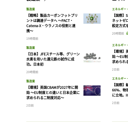
製造業
エネルギー
【戦略】製品カーボンフットプリ
【国際】S
ントは調達データへ 〜PACT・
ネットゼ
Catena-X・ウラノスの役割と連
設定方式
携〜
20時間前
19時間前
エネルギー
製造業
【環境】英
【日本】JFEスチール等、グリーン
始 〜EU
水素を用いた還元鉄の試作に成
求められ
功。日本初
2日前
20時間前
エネルギー
製造業
【国際】
【環境】英国CBAMが2027年に開
66%、
始 〜EU制度との違いと日本企業に
に立地。I
求められる二制度対応〜
2日前
2日前