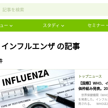
ュー
スタディ
セミナー
# インフルエンザ の記事
件
トップニュース
【国際】WHO、
価枠組み発表。20
世界保健機関（WHO
を発表した。インフル
用される。 WHOは2