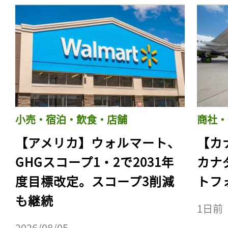
小売・宿泊・飲食・店舗
商社・
【アメリカ】ウォルマート、
【カ
GHGスコープ1・2で2031年
カナ
度目標改定。スコープ3削減
トフ
も継続
1日前
2026/08/05