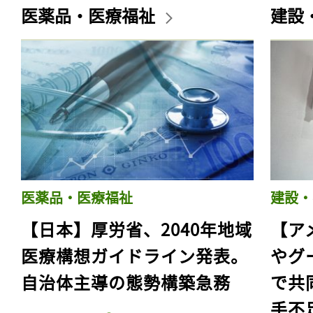
医薬品・医療福祉
建設
医薬品・医療福祉
建設・
【日本】厚労省、2040年地域
【ア
医療構想ガイドライン発表。
やグ
自治体主導の態勢構築急務
で共
手不