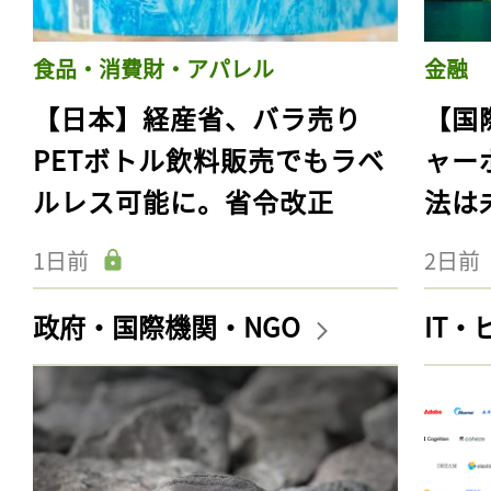
食品・消費財・アパレル
金融
【日本】経産省、バラ売り
【国
PETボトル飲料販売でもラベ
ャー
ルレス可能に。省令改正
法は
1日前
2日前
政府・国際機関・NGO
IT