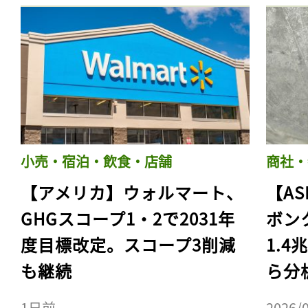
小売・宿泊・飲食・店舗
商社・
【アメリカ】ウォルマート、
【AS
GHGスコープ1・2で2031年
ボン
度目標改定。スコープ3削減
1.
も継続
ら分
1日前
2026/