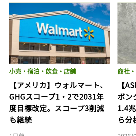
小売・宿泊・飲食・店舗
商社・
【アメリカ】ウォルマート、
【AS
GHGスコープ1・2で2031年
ボン
度目標改定。スコープ3削減
1.
も継続
ら分
1日前
2026/