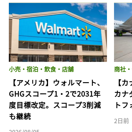
小売・宿泊・飲食・店舗
商社・
【アメリカ】ウォルマート、
【カ
GHGスコープ1・2で2031年
カナ
度目標改定。スコープ3削減
トフ
も継続
2日前
2026/08/05