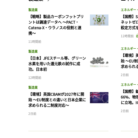
製造業
エネルギー
【戦略】製品カーボンフットプリ
【国際】S
ントは調達データへ 〜PACT・
ネットゼ
Catena-X・ウラノスの役割と連
設定方式
携〜
12時間前
11時間前
エネルギー
製造業
【環境】英
【日本】JFEスチール等、グリーン
始 〜EU
水素を用いた還元鉄の試作に成
求められ
功。日本初
2日前
12時間前
エネルギー
製造業
【国際】
【環境】英国CBAMが2027年に開
66%、
始 〜EU制度との違いと日本企業に
に立地。I
求められる二制度対応〜
2日前
2日前