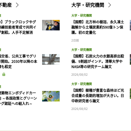
不動産
大学・研究機関
産
大学・研究機関
カ】ブラックロックやグ
【国際】北方林の樹冠、永久凍土
熟練技能者育成で共同イ
融解から土壌炭素約590億トン保
ブ創設。人手不足解消
護。初の定量化
2日前
産
大学・研究機関
国交省、公共工事でグリ
【国際】石炭火力の水銀高排出設
開始。2030年以降の本
備、9割超がインド。清華大学や
標も設定
NASA等の研究チーム論文
2026/08/02
大学・研究機関
産
【国際】樹種が豊富な森林ほど光
建築物エンボディドカー
合成量の長期的増加が大きい。日
向 ～各国政策とグリーン
中欧研究者ら論文
ング認証への組入れ～
2026/08/02