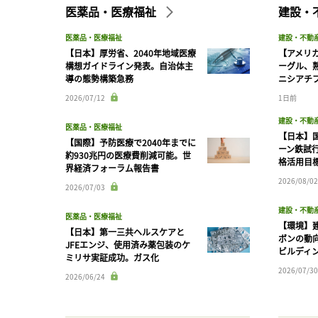
医薬品・医療福祉
建設・
医薬品・医療福祉
建設・不動
【日本】厚労省、2040年地域医療
【アメリ
構想ガイドライン発表。自治体主
ーグル、
導の態勢構築急務
ニシアチ
2026/07/12
1日前
建設・不動
医薬品・医療福祉
【日本】
【国際】予防医療で2040年までに
ーン鉄試行
約930兆円の医療費削減可能。世
格活用目
界経済フォーラム報告書
2026/08/02
2026/07/03
建設・不動
医薬品・医療福祉
【環境】
【日本】第一三共ヘルスケアと
ボンの動
JFEエンジ、使用済み薬包装のケ
ビルディ
ミリサ実証成功。ガス化
2026/07/30
2026/06/24