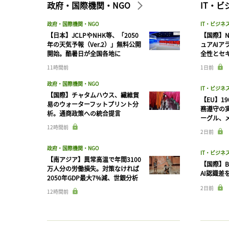
政府・国際機関・NGO
IT・
政府・国際機関・NGO
IT・ビジネ
【日本】JCLPやNHK等、「2050
【国際】N
年の天気予報（Ver.2）」無料公開
ュアAIア
開始。酷暑日が全国各地に
全性とセ
11時間前
1日前
政府・国際機関・NGO
IT・ビジネ
【国際】チャタムハウス、繊維貿
【EU】1
易のウォーターフットプリント分
務遵守の
析。通商政策への統合提言
ーグル、メ
12時間前
2日前
政府・国際機関・NGO
IT・ビジネ
【南アジア】異常高温で年間3100
【国際】B
万人分の労働損失。対策なければ
AI認識差
2050年GDP最大7%減、世銀分析
2日前
12時間前