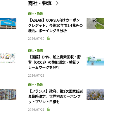
商社・物流
商社・物流
【ASEAN】CORSIA向けカーボン
クレジット、今後10年で1.4兆円の
機会。ボーイングら分析
2026/07/30
商社・物流
【国際】DNV、船上炭素回収・貯
留（OCCS）の性能測定・検証フ
レームワークを発行
2026/07/29
商社・物流
【フランス】政府、第3次国家低炭
素戦略決定。世界初のカーボンフ
ットプリント目標も
2026/07/27