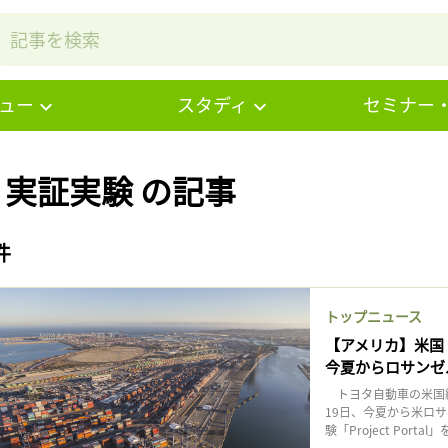
ュー
スタディ
セミナー
# 実証実験 の記事
件
トップニュース
【アメリカ】米国
今夏からロサンゼ
トヨタ自動車の米国統
19日、今夏から米ロ
験「Project Port