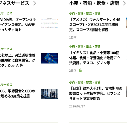
ビジネスサービス
小売・宿泊・飲食・店舗
スサービス
小売・宿泊・飲食・店舗
VIDIA等、オープンセキ
【アメリカ】ウォルマート、GHG
ライアンス発足。AIの安
スコープ1・2で2031年度目標改
キュリティ向上
定。スコープ3削減も継続
1日前
小売・宿泊・飲食・店舗
スサービス
【イギリス】食品・小売等100団
90社以上、AI法透明性義
体超、食料・栄養強化で政府に立
実践規範に自主署名。グ
法要請。テスコ、ダノン等
タ、OpenAI等
記事をお気に入りに保存するには
2日前
ログインが必要です
小売・宿泊・飲食・店舗
スサービス
【日本】飲料大手5社、賞味期限の
CG、取締役会とCEOの
ログイン
会員登録
製造ロット逆転を許容。セブンと
を埋める3施策を提言
サミットで実証開始
2026/07/17