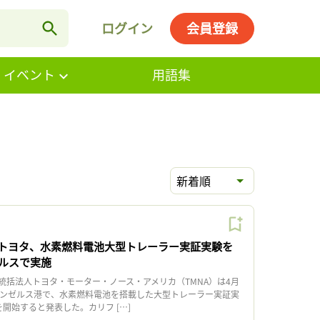
ログイン
会員登録
・イベント
用語集
新着順
トヨタ、水素燃料電池大型トレーラー実証実験を
ルスで実施
括法人トヨタ・モーター・ノース・アメリカ（TMNA）は4月
サンゼルス港で、水素燃料電池を搭載した大型トレーラー実証実
al」を開始すると発表した。カリフ […]