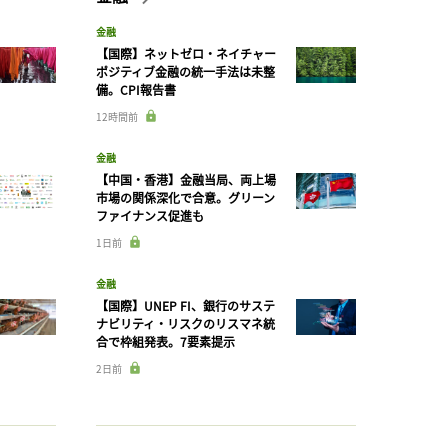
金融
【国際】ネットゼロ・ネイチャー
ポジティブ金融の統一手法は未整
備。CPI報告書
12時間前
金融
【中国・香港】金融当局、両上場
市場の関係深化で合意。グリーン
ファイナンス促進も
1日前
金融
【国際】UNEP FI、銀行のサステ
ナビリティ・リスクのリスマネ統
合で枠組発表。7要素提示
2日前