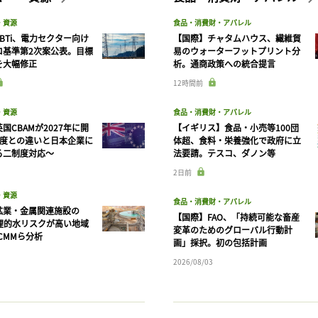
・資源
食品・消費財・アパレル
BTi、電力セクター向け
【国際】チャタムハウス、繊維貿
ロ基準第2次案公表。目標
易のウォーターフットプリント分
を大幅修正
析。通商政策への統合提言
12時間前
・資源
食品・消費財・アパレル
国CBAMが2027年に開
【イギリス】食品・小売等100団
制度との違いと日本企業に
体超、食料・栄養強化で政府に立
る二制度対応〜
法要請。テスコ、ダノン等
2日前
・資源
食品・消費財・アパレル
鉱業・金属関連施設の
【国際】FAO、「持続可能な畜産
物理的水リスクが高い地域
変革のためのグローバル行動計
CMMら分析
画」採択。初の包括計画
2026/08/03