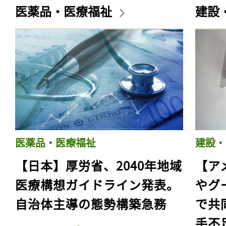
医薬品・医療福祉
建設
医薬品・医療福祉
建設・
【日本】厚労省、2040年地域
【ア
医療構想ガイドライン発表。
やグ
自治体主導の態勢構築急務
で共
手不