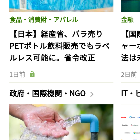
食品・消費財・アパレル
金融
【日本】経産省、バラ売り
【国
PETボトル飲料販売でもラベ
ャー
ルレス可能に。省令改正
法は
1日前
2日前
政府・国際機関・NGO
IT