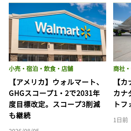
小売・宿泊・飲食・店舗
商社・
【アメリカ】ウォルマート、
【カ
GHGスコープ1・2で2031年
カナ
度目標改定。スコープ3削減
トフ
も継続
1日前
2026/08/05