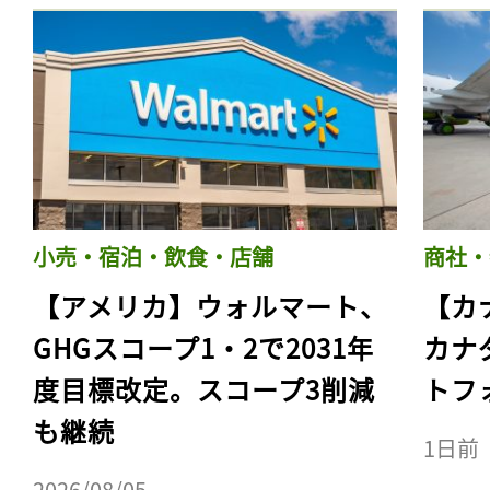
小売・宿泊・飲食・店舗
商社・
【アメリカ】ウォルマート、
【カ
GHGスコープ1・2で2031年
カナ
度目標改定。スコープ3削減
トフ
も継続
1日前
2026/08/05