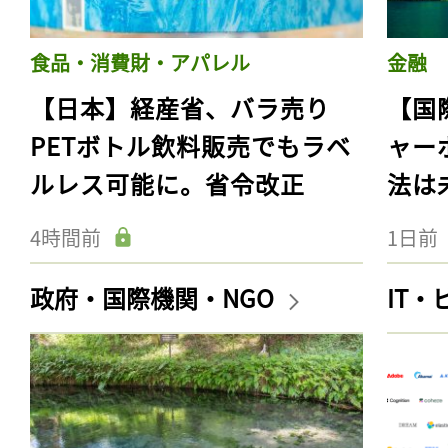
食品・消費財・アパレル
金融
【日本】経産省、バラ売り
【国
PETボトル飲料販売でもラベ
ャー
ルレス可能に。省令改正
法は
4時間前
1日前
政府・国際機関・NGO
IT