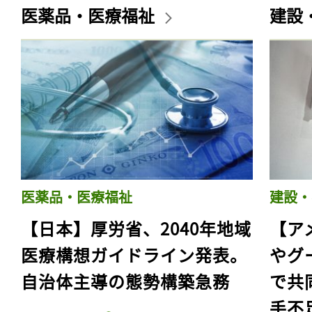
医薬品・医療福祉
建設
医薬品・医療福祉
建設・
【日本】厚労省、2040年地域
【ア
医療構想ガイドライン発表。
やグ
自治体主導の態勢構築急務
で共
手不