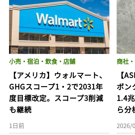
小売・宿泊・飲食・店舗
商社・
【アメリカ】ウォルマート、
【AS
GHGスコープ1・2で2031年
ボン
度目標改定。スコープ3削減
1.
も継続
ら分
1日前
2026/