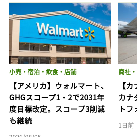
小売・宿泊・飲食・店舗
商社・
【アメリカ】ウォルマート、
【カ
GHGスコープ1・2で2031年
カナ
度目標改定。スコープ3削減
トフ
も継続
1日前
2026/08/05