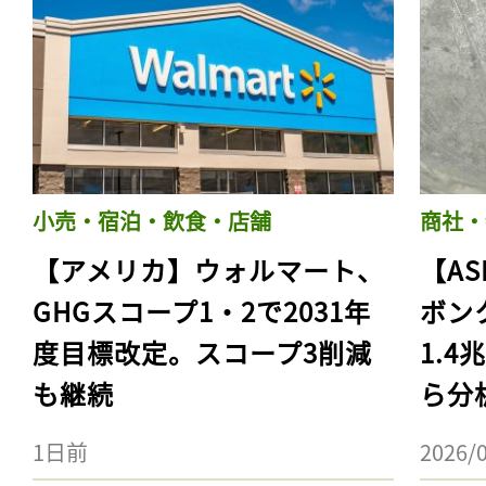
小売・宿泊・飲食・店舗
商社・
【アメリカ】ウォルマート、
【AS
GHGスコープ1・2で2031年
ボン
度目標改定。スコープ3削減
1.
も継続
ら分
1日前
2026/