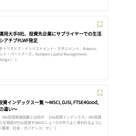
運用大手8社、投資先企業にサプライヤーでの生活
シアチブPLWF発足
トリオドス・インベストメント・マネジメント、Robeco、
・パートナーズ、Kempen Capital Management、
Manga […]
資インデックス一覧 〜MSCI, DJSI, FTSE4Good,
の違い〜
、SRI投資株価指数とは何か ESG投資インデックス、SRI投資
うな単語がESG投資やSRIのニュースの中でよく使われるように
（環境・社会・ガバナンス）が […]