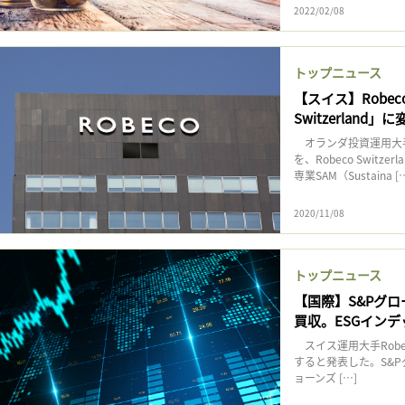
2022/02/08
トップニュース
【スイス】Robec
Switzerlan
オランダ投資運用大手R
を、Robeco Switz
専業SAM（Sustaina [
2020/11/08
トップニュース
【国際】S&Pグロー
買収。ESGイン
スイス運用大手Robe
すると発表した。S&P
ョーンズ […]