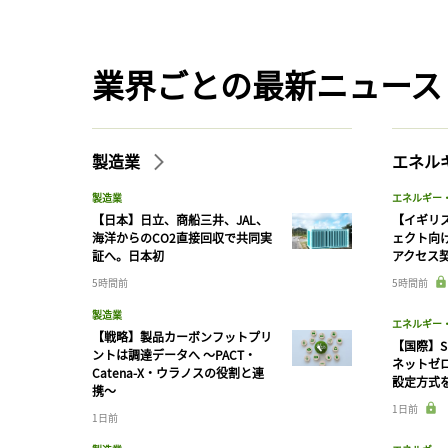
業界ごとの最新ニュース
製造業
エネル
製造業
エネルギー
【日本】日立、商船三井、JAL、
【イギリス
海洋からのCO2直接回収で共同実
ェクト向
証へ。日本初
アクセス
5時間前
5時間前
製造業
エネルギー
【戦略】製品カーボンフットプリ
【国際】S
ントは調達データへ 〜PACT・
ネットゼ
Catena-X・ウラノスの役割と連
設定方式
携〜
1日前
1日前