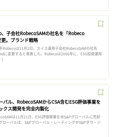
o、子会社RobecoSAMの社名を「Robeco
d」に変更。ブランド戦略
obecoは11月2日、スイス運用子会社RobecoSAMの社名
erlandに変更すると発表した。Robecoは2006年に、ESG投資運用
…]
バル、RobecoSAMからCSA含むESG評価事業を
デックス開発を完全内製化
coSAMは11月21日、ESG評価事業を米S&Pグローバルに売却
グローバルは、S&Pグローバル・レーティングやS&Pダウ・ジ