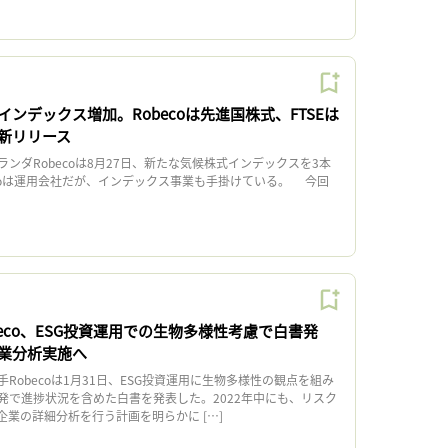
ンデックス増加。Robecoは先進国株式、FTSEは
新リリース
ダRobecoは8月27日、新たな気候株式インデックスを3本
ecoは運用会社だが、インデックス事業も手掛けている。 今回
eco、ESG投資運用での生物多様性考慮で白書発
業分析実施へ
obecoは1月31日、ESG投資運用に生物多様性の観点を組み
発で進捗状況を含めた白書を発表した。2022年中にも、リスク
業の詳細分析を行う計画を明らかに […]