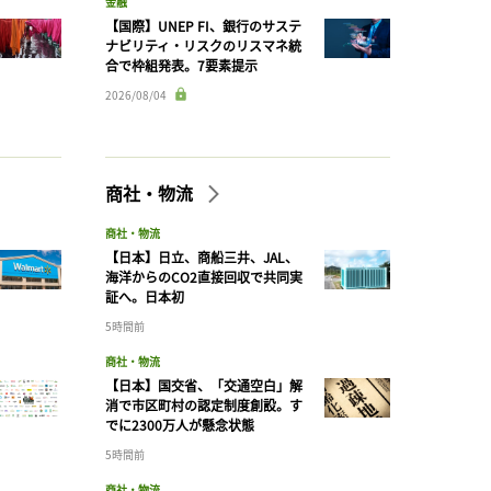
金融
【国際】UNEP FI、銀行のサステ
ナビリティ・リスクのリスマネ統
合で枠組発表。7要素提示
2026/08/04
商社・物流
商社・物流
【日本】日立、商船三井、JAL、
海洋からのCO2直接回収で共同実
証へ。日本初
5時間前
商社・物流
【日本】国交省、「交通空白」解
消で市区町村の認定制度創設。す
でに2300万人が懸念状態
5時間前
商社・物流