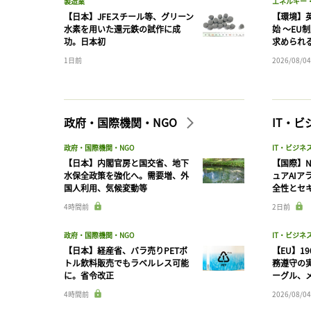
製造業
エネルギー
【日本】JFEスチール等、グリーン
【環境】英
水素を用いた還元鉄の試作に成
始 〜EU
功。日本初
求められ
1日前
2026/08/04
政府・国際機関・NGO
IT・
政府・国際機関・NGO
IT・ビジネ
【日本】内閣官房と国交省、地下
【国際】N
水保全政策を強化へ。需要増、外
ュアAIア
国人利用、気候変動等
全性とセ
4時間前
2日前
政府・国際機関・NGO
IT・ビジネ
【日本】経産省、バラ売りPETボ
【EU】1
トル飲料販売でもラベルレス可能
務遵守の
に。省令改正
ーグル、メ
4時間前
2026/08/04