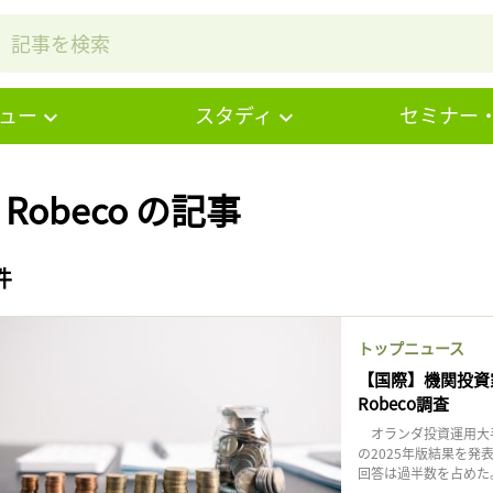
ュー
スタディ
セミナー
# Robeco の記事
件
トップニュース
【国際】機関投資
Robeco調査
オランダ投資運用大手
の2025年版結果を
回答は過半数を占めた