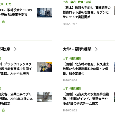
小売・宿泊・飲食・店舗
スサービス
【日本】飲料大手5社、賞味期限の
CG、取締役会とCEOの
製造ロット逆転を許容。セブンと
を埋める3施策を提言
サミットで実証開始
2026/07/17
不動産
大学・研究機関
産
大学・研究機関
カ】ブラックロックやグ
【国際】北方林の樹冠、永久凍土
熟練技能者育成で共同イ
融解から土壌炭素約590億トン保
ブ創設。人手不足解消
護。初の定量化
2026/08/04
産
大学・研究機関
国交省、公共工事でグリ
【国際】石炭火力の水銀高排出設
開始。2030年以降の本
備、9割超がインド。清華大学や
標も設定
NASA等の研究チーム論文
2026/08/02