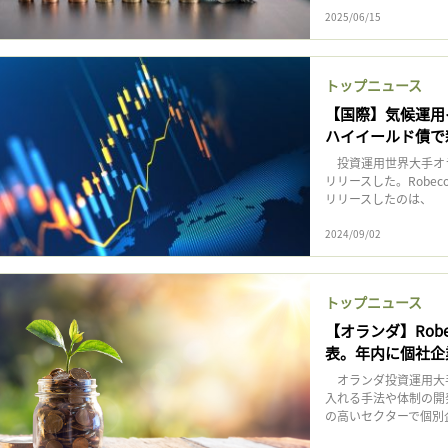
2025/06/15
トップニュース
【国際】気候運用イ
ハイイールド債で
投資運用世界大手オラン
リリースした。Rob
リリースしたのは、
2024/09/02
トップニュース
【オランダ】Rob
表。年内に個社企
オランダ投資運用大手R
入れる手法や体制の開
の高いセクターで個別企