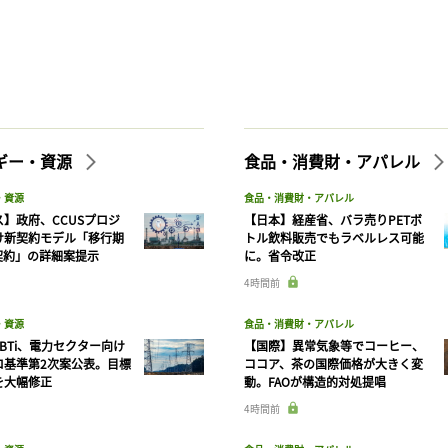
記事をお気に入りに保存するには
ログインが必要です
ログイン
会員登録
ギー・資源
食品・消費財・アパレル
・資源
食品・消費財・アパレル
】政府、CCUSプロジ
【日本】経産省、バラ売りPETボ
け新契約モデル「移行期
トル飲料販売でもラベルレス可能
契約」の詳細案提示
に。省令改正
4時間前
・資源
食品・消費財・アパレル
BTi、電力セクター向け
【国際】異常気象等でコーヒー、
ロ基準第2次案公表。目標
ココア、茶の国際価格が大きく変
を大幅修正
動。FAOが構造的対処提唱
4時間前