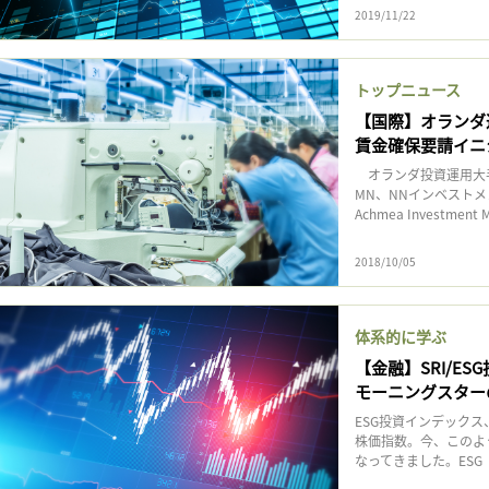
2019/11/22
トップニュース
【国際】オランダ
賃金確保要請イニ
オランダ投資運用大手
MN、NNインベストメント
Achmea Investment 
2018/10/05
体系的に学ぶ
【金融】SRI/ESG投
モーニングスター
ESG投資インデックス
株価指数。今、このよ
なってきました。ESG