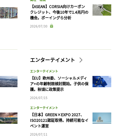
【ASEAN】CORSIA向けカーボン
クレジット、今後10年で1.4兆円の
機会。ボーイングら分析
2026/07/30
エンターテイメント
エンターテイメント
【EU】欧州委、ソーシャルメディ
ア+の年齢制限検討開始。子供の保
護。秋頃に政策提示
2026/07/15
エンターテイメント
【日本】GREEN×EXPO 2027、
ISO20121認証取得。持続可能なイ
ベント運営
2026/07/11