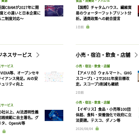
・資源
食品・消費財・アパレル
国CBAMが2027年に開
【国際】チャタムハウス、繊維貿
制度との違いと日本企業に
易のウォーターフットプリント分
る二制度対応〜
析。通商政策への統合提言
1日前
ビジネスサービス
小売・宿泊・飲食・店舗
スサービス
小売・宿泊・飲食・店舗
VIDIA等、オープンセキ
【アメリカ】ウォルマート、GHG
ライアンス発足。AIの安
スコープ1・2で2031年度目標改
キュリティ向上
定。スコープ3削減も継続
2日前
小売・宿泊・飲食・店舗
スサービス
【イギリス】食品・小売等100団
90社以上、AI法透明性義
体超、食料・栄養強化で政府に立
実践規範に自主署名。グ
法要請。テスコ、ダノン等
タ、OpenAI等
2026/08/04