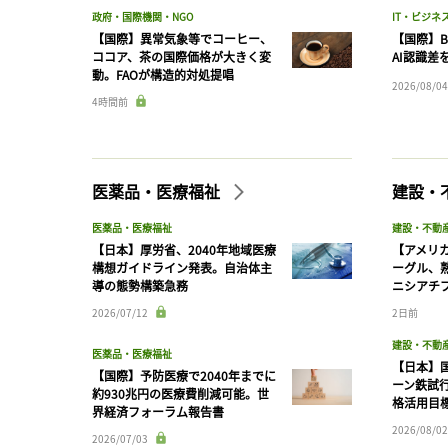
政府・国際機関・NGO
IT・ビジネ
【国際】異常気象等でコーヒー、
【国際】B
ココア、茶の国際価格が大きく変
AI認識差
動。FAOが構造的対処提唱
2026/08/04
4時間前
医薬品・医療福祉
建設・
医薬品・医療福祉
建設・不動
【日本】厚労省、2040年地域医療
【アメリ
構想ガイドライン発表。自治体主
ーグル、
導の態勢構築急務
ニシアチ
2026/07/12
2日前
建設・不動
医薬品・医療福祉
【日本】
【国際】予防医療で2040年までに
ーン鉄試行
約930兆円の医療費削減可能。世
格活用目
界経済フォーラム報告書
2026/08/02
2026/07/03