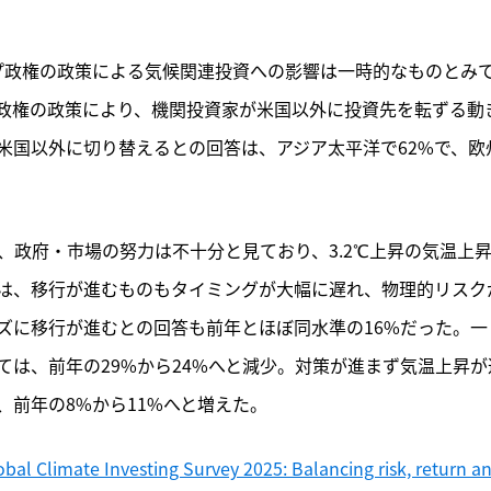
プ政権の政策による気候関連投資への影響は一時的なものとみ
政権の政策により、機関投資家が米国以外に投資先を転ずる動
米国以外に切り替えるとの回答は、アジア太平洋で62%で、欧
、政府・市場の努力は不十分と見ており、3.2℃上昇の気温上
は、移行が進むものもタイミングが大幅に遅れ、物理的リスク
ズに移行が進むとの回答も前年とほぼ同水準の16%だった。一
は、前年の29%から24%へと減少。対策が進まず気温上昇が
前年の8%から11%へと増えた。
al Climate Investing Survey 2025: Balancing risk, return an