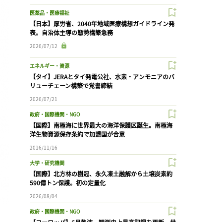
医薬品・医療福祉
【日本】厚労省、2040年地域医療構想ガイドライン発
表。自治体主導の態勢構築急務
2026/07/12
エネルギー・資源
【タイ】JERAとタイ発電公社、水素・アンモニアのバ
リューチェーン構築で覚書締結
2026/07/21
政府・国際機関・NGO
【国際】南極海に世界最大の海洋保護区誕生。南極海
洋生物資源保存条約で加盟国が合意
2016/11/16
大学・研究機関
【国際】北方林の樹冠、永久凍土融解から土壌炭素約
590億トン保護。初の定量化
2026/08/04
政府・国際機関・NGO