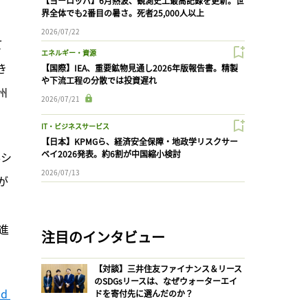
【ヨーロッパ】6月熱波、観測史上最高記録を更新。世
界全体でも2番目の暑さ。死者25,000人以上
2026/07/22
て
エネルギー・資源
き
【国際】IEA、重要鉱物見通し2026年版報告書。精製
や下流工程の分散では投資遅れ
州
2026/07/21
IT・ビジネスサービス
【日本】KPMGら、経済安全保障・地政学リスクサー
ベイ2026発表。約6割が中国縮小検討
昇シ
2026/07/13
が
進
注目のインタビュー
【対談】三井住友ファイナンス＆リース
のSDGsリースは、なぜウォーターエイ
d 
ドを寄付先に選んだのか？