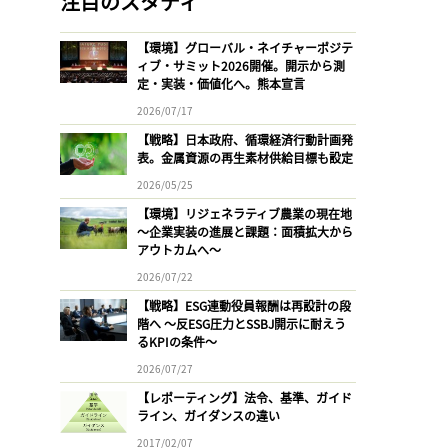
注目のスタディ
【環境】グローバル・ネイチャーポジテ
ィブ・サミット2026開催。開示から測
定・実装・価値化へ。熊本宣言
2026/07/17
【戦略】日本政府、循環経済行動計画発
表。金属資源の再生素材供給目標も設定
2026/05/25
【環境】リジェネラティブ農業の現在地
〜企業実装の進展と課題：面積拡大から
アウトカムへ〜
2026/07/22
【戦略】ESG連動役員報酬は再設計の段
階へ 〜反ESG圧力とSSBJ開示に耐えう
るKPIの条件〜
2026/07/27
【レポーティング】法令、基準、ガイド
ライン、ガイダンスの違い
2017/02/07