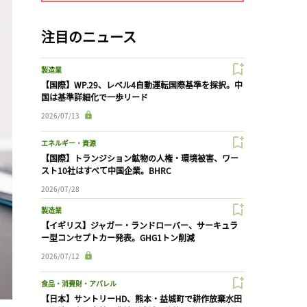
注目のニュース
製造業
【国際】WP.29、レベル4自動運転国際基準を採択。中
国は基準詳細化で一歩リード
2026/07/13
エネルギー・資源
【国際】トランジション鉱物の人権・環境被害、ワー
スト10社はすべて中国企業。BHRC
2026/07/28
製造業
【イギリス】ジャガー・ランドローバー、サーキュラ
ー型コンセプトカー発表。GHG1トン削減
2026/07/12
食品・消費財・アパレル
【日本】サントリーHD、熊本・益城町で耕作放棄水田