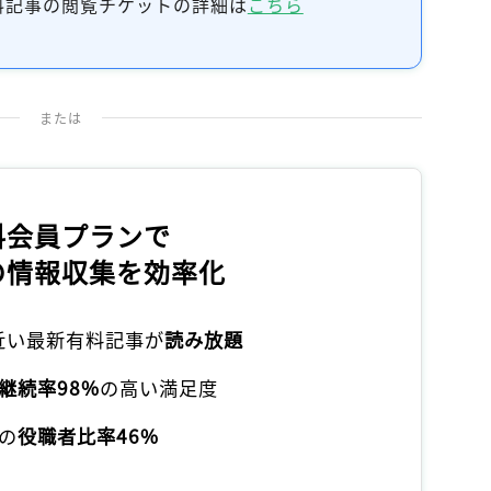
料記事の閲覧チケットの詳細は
こちら
または
料会員プランで
の情報収集を効率化
本近い最新有料記事が
読み放題
継続率98%
の高い満足度
の
役職者比率46%