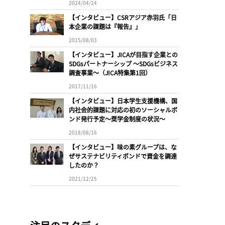
2024/04/24
【インタビュー】CSRアジア赤羽氏「日
本企業の課題は『報告』」
2015/08/03
【インタビュー】JICAが目指す企業との
SDGsパートナーシップ 〜SDGsビジネス
調査事業〜（JICA特集第1回）
2017/11/16
【インタビュー】日本学生支援機構、国
内社会的課題に対応の初のソーシャルボ
ンド発行予定〜奨学金制度の状況〜
2018/08/16
【インタビュー】味の素グループは、な
ぜサステナビリティボンドで資金を調達
したのか？
2021/12/25