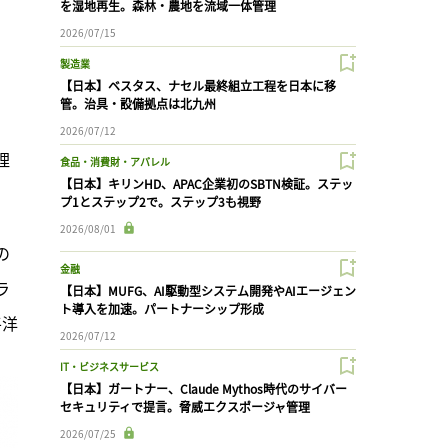
を湿地再生。森林・農地を流域一体管理
2026/07/15
製造業
【日本】ベスタス、ナセル最終組立工程を日本に移
管。治具・設備拠点は北九州
2026/07/12
理
食品・消費財・アパレル
【日本】キリンHD、APAC企業初のSBTN検証。ステッ
プ1とステップ2で。ステップ3も視野
2026/08/01
の
金融
ラ
【日本】MUFG、AI駆動型システム開発やAIエージェン
ト導入を加速。パートナーシップ形成
平洋
2026/07/12
IT・ビジネスサービス
【日本】ガートナー、Claude Mythos時代のサイバー
セキュリティで提言。脅威エクスポージャ管理
2026/07/25