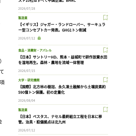
」
スト10社はすべて中国企業。BHRC
2026/07/28
製造業
、
【イギリス】ジャガー・ランドローバー、サーキュラ
ー型コンセプトカー発表。GHG1トン削減
2026/07/12
食品・消費財・アパレル
【日本】サントリーHD、熊本・益城町で耕作放棄水田
）
を湿地再生。森林・農地を流域一体管理
て
2026/07/15
大学・研究機関
0項
【国際】北方林の樹冠、永久凍土融解から土壌炭素約
590億トン保護。初の定量化
2026/08/04
製造業
【日本】ベスタス、ナセル最終組立工程を日本に移
会
管。治具・設備拠点は北九州
2026/07/12