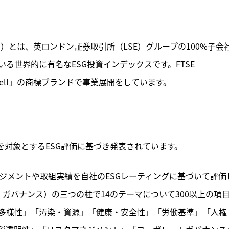
グッド）とは、英ロンドン証券取引所（LSE）グループの100%子会
発表している世界的に有名なESG投資インデックスです。FTSE 
E Russell」の商標ブランドで事業展開をしています。
000社を対象とするESG評価に基づき発表されています。
するマネジメントや取組実績を自社のESGレーティングに基づいて評価
・ガバナンス）の三つの柱で14のテーマについて300以上の項
物多様性」「汚染・資源」「健康・安全性」「労働基準」「人権