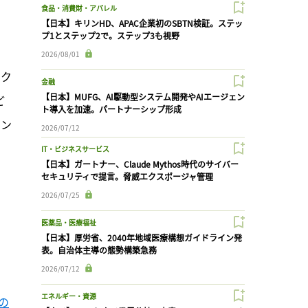
食品・消費財・アパレル
【日本】キリンHD、APAC企業初のSBTN検証。ステッ
プ1とステップ2で。ステップ3も視野
2026/08/01
ック
金融
【日本】MUFG、AI駆動型システム開発やAIエージェン
ど
ト導入を加速。パートナーシップ形成
イン
2026/07/12
IT・ビジネスサービス
【日本】ガートナー、Claude Mythos時代のサイバー
セキュリティで提言。脅威エクスポージャ管理
2026/07/25
医薬品・医療福祉
【日本】厚労省、2040年地域医療構想ガイドライン発
表。自治体主導の態勢構築急務
2026/07/12
エネルギー・資源
ーの