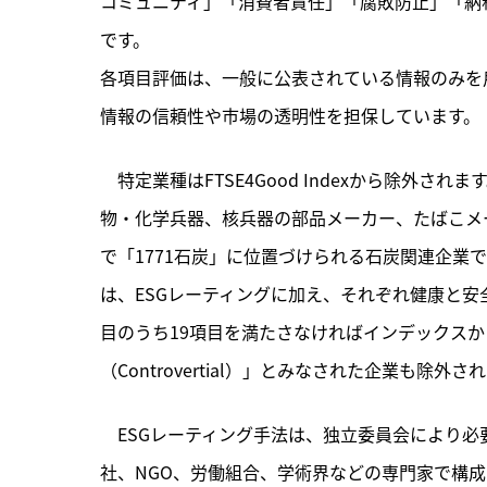
コミュニティ」「消費者責任」「腐敗防止」「納
です。

各項目評価は、一般に公表されている情報のみを
情報の信頼性や市場の透明性を担保しています。
　特定業種はFTSE4Good Indexから除外
物・化学兵器、核兵器の部品メーカー、たばこメー
で「1771石炭」に位置づけられる石炭関連企業
は、ESGレーティングに加え、それぞれ健康と安
目のうち19項目を満たさなければインデックス
（Controvertial）」とみなされた企業も除外さ
　ESGレーティング手法は、独立委員会により
社、NGO、労働組合、学術界などの専門家で構