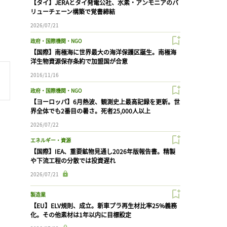
【タイ】JERAとタイ発電公社、水素・アンモニアのバ
リューチェーン構築で覚書締結
2026/07/21
政府・国際機関・NGO
【国際】南極海に世界最大の海洋保護区誕生。南極海
洋生物資源保存条約で加盟国が合意
2016/11/16
政府・国際機関・NGO
【ヨーロッパ】6月熱波、観測史上最高記録を更新。世
界全体でも2番目の暑さ。死者25,000人以上
2026/07/22
エネルギー・資源
【国際】IEA、重要鉱物見通し2026年版報告書。精製
や下流工程の分散では投資遅れ
2026/07/21
製造業
【EU】ELV規則、成立。新車プラ再生材比率25%義務
化。その他素材は1年以内に目標設定