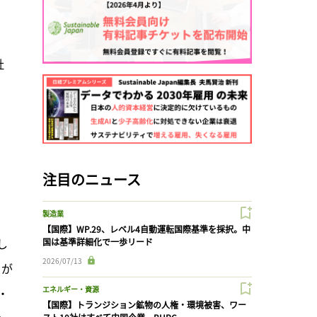
社
注目のニュース
製造業
【国際】WP.29、レベル4自動運転国際基準を採択。中
し
国は基準詳細化で一歩リード
2026/07/13
目が
エネルギー・資源
・
【国際】トランジション鉱物の人権・環境被害、ワー