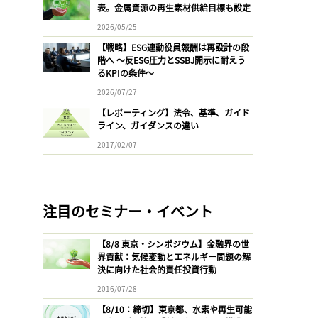
表。金属資源の再生素材供給目標も設定
2026/05/25
【戦略】ESG連動役員報酬は再設計の段
階へ 〜反ESG圧力とSSBJ開示に耐えう
るKPIの条件〜
2026/07/27
【レポーティング】法令、基準、ガイド
ライン、ガイダンスの違い
2017/02/07
注目のセミナー・イベント
【8/8 東京・シンポジウム】金融界の世
界貢献：気候変動とエネルギー問題の解
決に向けた社会的責任投資行動
2016/07/28
【8/10：締切】東京都、水素や再生可能