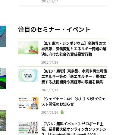
2017/02/07
注目のセミナー・イベント
【8/8 東京・シンポジウム】金融界の世
界貢献：気候変動とエネルギー問題の解
決に向けた社会的責任投資行動
2016/07/28
【8/10：締切】東京都、水素や再生可能
エネルギー等の「新エネルギー」推進に
資する技術開発や実証等の取組を募集
2023/07/12
【ウェビナー：4/9（火）】SJダイジェ
スト開催のお知らせ
2024/03/16
【7/26：無料イベント】ゼロボード主
催、業界最大級オンラインカンファレン
ス 「Sustainability Summit 2023」