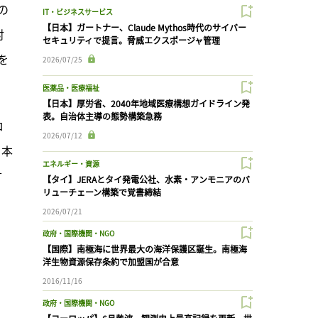
の
IT・ビジネスサービス
【日本】ガートナー、Claude Mythos時代のサイバー
対
セキュリティで提言。脅威エクスポージャ管理
を
2026/07/25
医薬品・医療福祉
【日本】厚労省、2040年地域医療構想ガイドライン発
表。自治体主導の態勢構築急務
ロ
2026/07/12
日本
エネルギー・資源
言
【タイ】JERAとタイ発電公社、水素・アンモニアのバ
リューチェーン構築で覚書締結
2026/07/21
政府・国際機関・NGO
【国際】南極海に世界最大の海洋保護区誕生。南極海
洋生物資源保存条約で加盟国が合意
2016/11/16
政府・国際機関・NGO