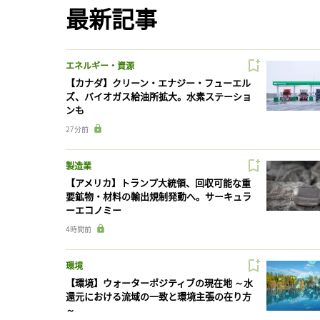
最新記事
エネルギー・資源
【カナダ】クリーン・エナジー・フューエル
ズ、バイオガス給油所拡大。水素ステーショ
ンも
27分前
製造業
【アメリカ】トランプ大統領、回収可能な重
要鉱物・材料の輸出規制発動へ。サーキュラ
ーエコノミー
4時間前
環境
【環境】ウォーターポジティブの現在地 ～水
還元における流域の一致と環境主張の在り方
～