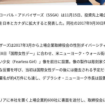
ーバル・アドバイザーズ（SSGA）は11月15日、投資先上場
日本とカナダに拡大すると発表した。同社の2017年9月30日
ーズは2017年3月から上場企業取締役会の性別ダイバーシテ
月8日「国際女性デー」に合わせ、米ニューヨーク・ウォール街
（Fearless Girl）」像を前日に設置。像の製作は彫刻家
な反響を呼び、当初は国際女性デーの後には撤去される予定だ
署名が約4万件にも達し、デブラシオ・ニューヨーク市長は設
リアに本社を置く上場企業約600社に書面を送付し、取締役会