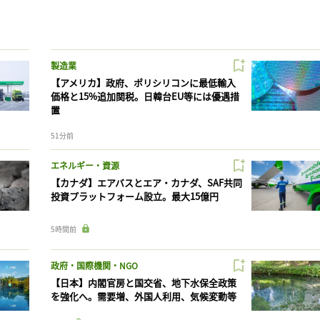
製造業
【アメリカ】政府、ポリシリコンに最低輸入
価格と15%追加関税。日韓台EU等には優遇措
置
51分前
エネルギー・資源
【カナダ】エアバスとエア・カナダ、SAF共同
投資プラットフォーム設立。最大15億円
5時間前
政府・国際機関・NGO
【日本】内閣官房と国交省、地下水保全政策
を強化へ。需要増、外国人利用、気候変動等