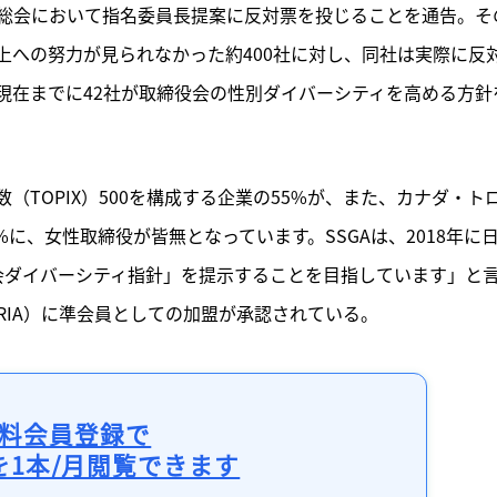
総会において指名委員長提案に反対票を投じることを通告。そ
上への努力が見られなかった約400社に対し、同社は実際に反
現在までに42社が取締役会の性別ダイバーシティを高める方針
。
TOPIX）500を構成する企業の55%が、また、カナダ・ト
%に、女性取締役が皆無となっています。SSGAは、2018年に
役会ダイバーシティ指針」を提示することを目指しています」と
IA）に準会員としての加盟が承認されている。 
料会員登録で
を1本/月閲覧できます