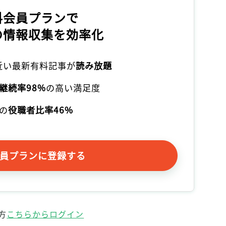
記事をお気に入りに保存するには
料会員プランで
ログインが必要です
の情報収集を効率化
ログイン
会員登録
本近い最新有料記事が
読み放題
継続率98%
の高い満足度
の
役職者比率46%
員プランに登録する
方
こちらからログイン