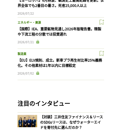
【ヨーロッパ】6月熱波、観測史上最高記録を更新。世
界全体でも2番目の暑さ。死者25,000人以上
2026/07/22
エネルギー・資源
【国際】IEA、重要鉱物見通し2026年版報告書。精製
や下流工程の分散では投資遅れ
2026/07/21
製造業
【EU】ELV規則、成立。新車プラ再生材比率25%義務
化。その他素材は1年以内に目標設定
2026/07/02
注目のインタビュー
【対談】三井住友ファイナンス＆リース
のSDGsリースは、なぜウォーターエイ
ドを寄付先に選んだのか？