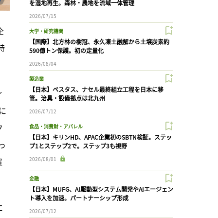
を湿地再生。森林・農地を流域一体管理
2026/07/15
企
大学・研究機関
【国際】北方林の樹冠、永久凍土融解から土壌炭素約
時
590億トン保護。初の定量化
2026/08/04
製造業
【日本】ベスタス、ナセル最終組立工程を日本に移
ィ
管。治具・設備拠点は北九州
に
2026/07/12
ク
食品・消費財・アパレル
【日本】キリンHD、APAC企業初のSBTN検証。ステッ
っ
プ1とステップ2で。ステップ3も視野
2026/08/01
置
金融
【日本】MUFG、AI駆動型システム開発やAIエージェン
ト導入を加速。パートナーシップ形成
に
2026/07/12