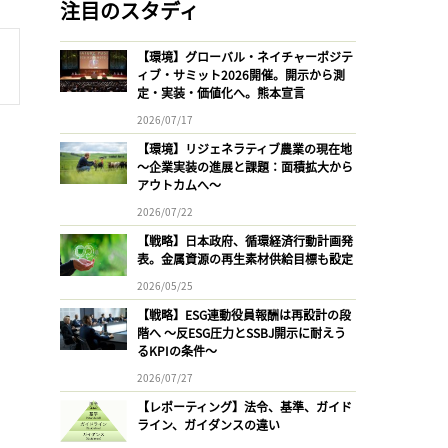
注目のスタディ
【環境】グローバル・ネイチャーポジテ
ィブ・サミット2026開催。開示から測
定・実装・価値化へ。熊本宣言
2026/07/17
【環境】リジェネラティブ農業の現在地
〜企業実装の進展と課題：面積拡大から
アウトカムへ〜
2026/07/22
【戦略】日本政府、循環経済行動計画発
表。金属資源の再生素材供給目標も設定
2026/05/25
【戦略】ESG連動役員報酬は再設計の段
階へ 〜反ESG圧力とSSBJ開示に耐えう
るKPIの条件〜
2026/07/27
【レポーティング】法令、基準、ガイド
ライン、ガイダンスの違い