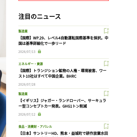
注目のニュース
製造業
【国際】WP.29、レベル4自動運転国際基準を採択。中
国は基準詳細化で一歩リード
2026/07/13
エネルギー・資源
【国際】トランジション鉱物の人権・環境被害、ワー
スト10社はすべて中国企業。BHRC
2026/07/28
製造業
【イギリス】ジャガー・ランドローバー、サーキュラ
ー型コンセプトカー発表。GHG1トン削減
2026/07/12
食品・消費財・アパレル
【日本】サントリーHD、熊本・益城町で耕作放棄水田