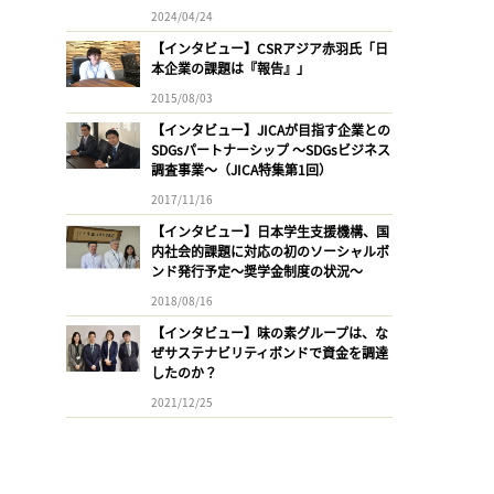
2024/04/24
【インタビュー】CSRアジア赤羽氏「日
本企業の課題は『報告』」
2015/08/03
【インタビュー】JICAが目指す企業との
SDGsパートナーシップ 〜SDGsビジネス
調査事業〜（JICA特集第1回）
2017/11/16
【インタビュー】日本学生支援機構、国
内社会的課題に対応の初のソーシャルボ
ンド発行予定〜奨学金制度の状況〜
2018/08/16
【インタビュー】味の素グループは、な
ぜサステナビリティボンドで資金を調達
したのか？
2021/12/25