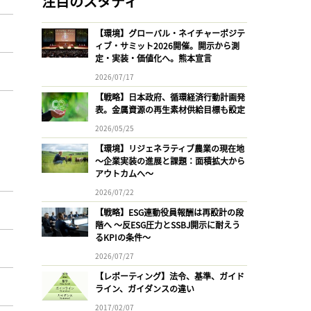
注目のスタディ
【環境】グローバル・ネイチャーポジテ
ィブ・サミット2026開催。開示から測
定・実装・価値化へ。熊本宣言
2026/07/17
【戦略】日本政府、循環経済行動計画発
表。金属資源の再生素材供給目標も設定
2026/05/25
【環境】リジェネラティブ農業の現在地
〜企業実装の進展と課題：面積拡大から
アウトカムへ〜
2026/07/22
【戦略】ESG連動役員報酬は再設計の段
階へ 〜反ESG圧力とSSBJ開示に耐えう
るKPIの条件〜
2026/07/27
【レポーティング】法令、基準、ガイド
ライン、ガイダンスの違い
2017/02/07