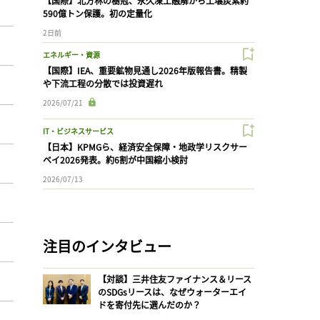
【国際】北方林の樹冠、永久凍土融解から土壌炭素約
590億トン保護。初の定量化
2日前
エネルギー・資源
【国際】IEA、重要鉱物見通し2026年版報告書。精製
や下流工程の分散では投資遅れ
2026/07/21
IT・ビジネスサービス
【日本】KPMGら、経済安全保障・地政学リスクサー
ベイ2026発表。約6割が中国縮小検討
2026/07/13
注目のインタビュー
【対談】三井住友ファイナンス＆リース
のSDGsリースは、なぜウォーターエイ
ドを寄付先に選んだのか？