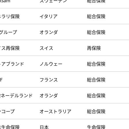
ksam
スウェーデン
総合保険
記事をお気に入りに保存するには
ログインが必要です
ネラリ保険
イタリア
総合保険
ログイン
会員登録
Nグループ
オランダ
総合保険
イス再保険
スイス
再保険
トアブランド
ノルウェー
総合保険
F
フランス
総合保険
SRネーデルランド
オランダ
総合保険
ンコープ
オーストラリア
総合保険
本生命保険
日本
生命保険