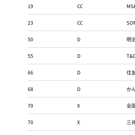
19
CC
MS
23
CC
S
50
D
明
55
D
T
66
D
住
68
D
か
70
X
全
70
X
三