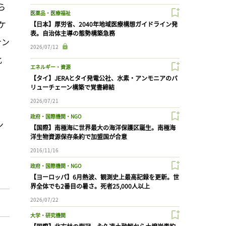
ら
医薬品・医療福祉
ケ
【日本】厚労省、2040年地域医療構想ガイドライン発
表。自治体主導の態勢構築急務
ナン
2026/07/12
化
エネルギー・資源
【タイ】JERAとタイ発電公社、水素・アンモニアのバ
リューチェーン構築で覚書締結
2026/07/21
政府・国際機関・NGO
ン
【国際】南極海に世界最大の海洋保護区誕生。南極海
洋生物資源保存条約で加盟国が合意
2016/11/16
政府・国際機関・NGO
【ヨーロッパ】6月熱波、観測史上最高記録を更新。世
界全体でも2番目の暑さ。死者25,000人以上
2026/07/22
大学・研究機関