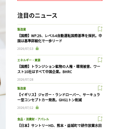
注目のニュース
製造業
【国際】WP.29、レベル4自動運転国際基準を採択。中
国は基準詳細化で一歩リード
2026/07/13
エネルギー・資源
【国際】トランジション鉱物の人権・環境被害、ワー
スト10社はすべて中国企業。BHRC
2026/07/28
製造業
【イギリス】ジャガー・ランドローバー、サーキュラ
ー型コンセプトカー発表。GHG1トン削減
2026/07/12
食品・消費財・アパレル
【日本】サントリーHD、熊本・益城町で耕作放棄水田