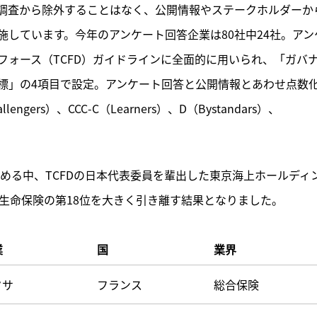
調査から除外することはなく、公開情報やステークホルダーか
しています。今年のアンケート回答企業は80社中24社。アン
フォース（TCFD）ガイドラインに全面的に用いられ、「ガバ
標」の4項目で設定。アンケート回答と公開情報とあわせ点数
engers）、CCC-C（Learners）、D（Bystandars）、
占める中、TCFDの日本代表委員を輩出した東京海上ホールディ
生命保険の第18位を大きく引き離す結果となりました。
業
国
業界
クサ
フランス
総合保険