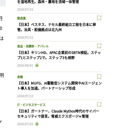
を湿地再生。森林・農地を流域一体管理
2026/07/15
月
製造業
【日本】ベスタス、ナセル最終組立工程を日本に移
0
管。治具・設備拠点は北九州
は
2026/07/12
食品・消費財・アパレル
【日本】キリンHD、APAC企業初のSBTN検証。ステッ
プ1とステップ2で。ステップ3も視野
2026/08/01
明
金融
【日本】MUFG、AI駆動型システム開発やAIエージェン
ト導入を加速。パートナーシップ形成
2026/07/12
IT・ビジネスサービス
【日本】ガートナー、Claude Mythos時代のサイバー
セキュリティで提言。脅威エクスポージャ管理
ケ
2026/07/25