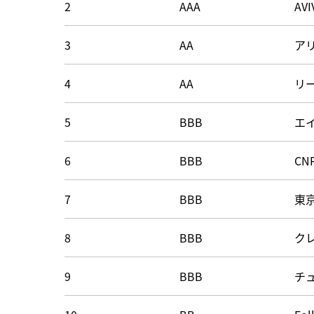
2
AAA
AVI
3
AA
ア
4
AA
リ
5
BBB
エ
6
BBB
CNP
7
BBB
東
8
BBB
ク
9
BBB
チ