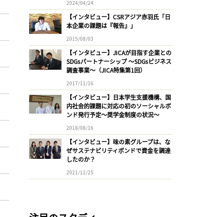
2024/04/24
【インタビュー】CSRアジア赤羽氏「日
本企業の課題は『報告』」
2015/08/03
【インタビュー】JICAが目指す企業との
SDGsパートナーシップ 〜SDGsビジネス
調査事業〜（JICA特集第1回）
2017/11/16
【インタビュー】日本学生支援機構、国
内社会的課題に対応の初のソーシャルボ
ンド発行予定〜奨学金制度の状況〜
2018/08/16
【インタビュー】味の素グループは、な
ぜサステナビリティボンドで資金を調達
したのか？
2021/12/25