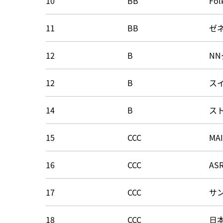
10
BB
Fol
11
BB
ゼ
12
B
N
12
B
ス
14
B
ス
15
CCC
MAI
16
CCC
A
17
CCC
サ
18
CCC
日