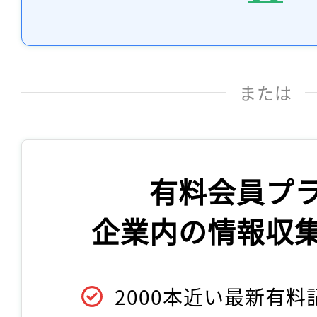
または
有料会員プ
企業内の情報収
2000本近い最新有料