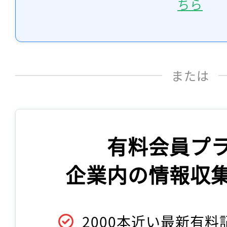
ちら
または
有料会員プ
企業内の情報収
2000本近い最新有料