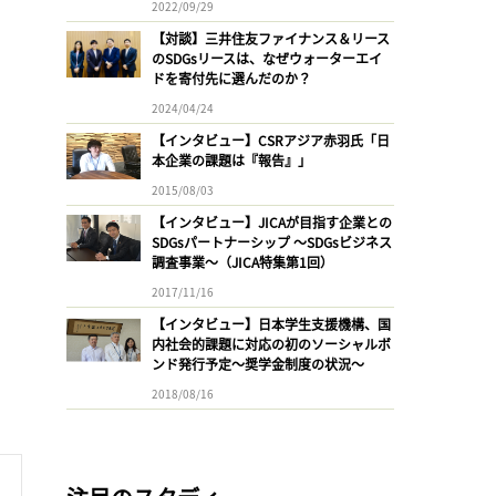
2022/09/29
【対談】三井住友ファイナンス＆リース
のSDGsリースは、なぜウォーターエイ
ドを寄付先に選んだのか？
2024/04/24
【インタビュー】CSRアジア赤羽氏「日
本企業の課題は『報告』」
2015/08/03
【インタビュー】JICAが目指す企業との
SDGsパートナーシップ 〜SDGsビジネス
調査事業〜（JICA特集第1回）
2017/11/16
【インタビュー】日本学生支援機構、国
内社会的課題に対応の初のソーシャルボ
ンド発行予定〜奨学金制度の状況〜
2018/08/16