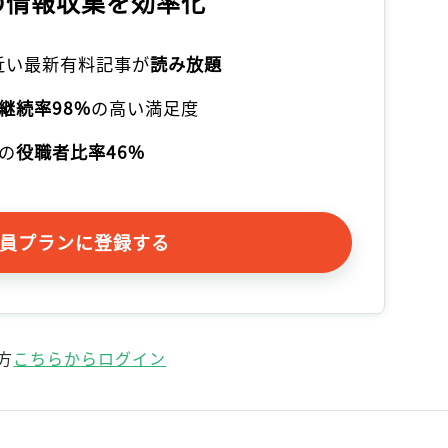
の情報収集を効率化
記事をお気に入りに保存するには
ログインが必要です
本近い最新有料記事が
読み放題
ログイン
会員登録
継続率98%
の高い満足度
の
役職者比率46%
員プランに登録する
方
こちらからログイン