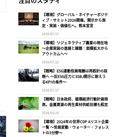
注目のスタディ
【環境】グローバル・ネイチャーポジテ
ィブ・サミット2026開催。開示から測
定・実装・価値化へ。熊本宣言
2026/07/17
【環境】リジェネラティブ農業の現在地
〜企業実装の進展と課題：面積拡大から
アウトカムへ〜
2026/07/22
【戦略】ESG連動役員報酬は再設計の段
階へ 〜反ESG圧力とSSBJ開示に耐えう
るKPIの条件〜
2026/07/27
【戦略】日本政府、循環経済行動計画発
表。金属資源の再生素材供給目標も設定
2026/05/25
【環境】2024年の世界CDP Aリスト企業
一覧 〜気候変動・ウォーター・フォレス
トの3分野〜