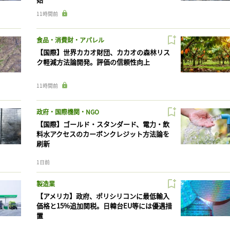
11時間前
食品・消費財・アパレル
【国際】世界カカオ財団、カカオの森林リス
ク軽減方法論開発。評価の信頼性向上
11時間前
政府・国際機関・NGO
【国際】ゴールド・スタンダード、電力・飲
料水アクセスのカーボンクレジット方法論を
刷新
1日前
製造業
【アメリカ】政府、ポリシリコンに最低輸入
価格と15%追加関税。日韓台EU等には優遇措
置