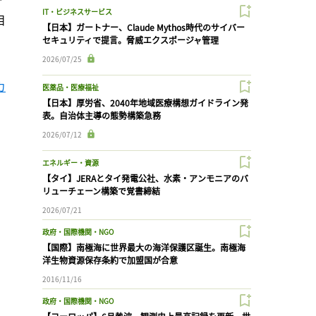
IT・ビジネスサービス
目
【日本】ガートナー、Claude Mythos時代のサイバー
セキュリティで提言。脅威エクスポージャ管理
2026/07/25
カ
医薬品・医療福祉
【日本】厚労省、2040年地域医療構想ガイドライン発
表。自治体主導の態勢構築急務
2026/07/12
エネルギー・資源
【タイ】JERAとタイ発電公社、水素・アンモニアのバ
リューチェーン構築で覚書締結
2026/07/21
政府・国際機関・NGO
【国際】南極海に世界最大の海洋保護区誕生。南極海
洋生物資源保存条約で加盟国が合意
2016/11/16
政府・国際機関・NGO