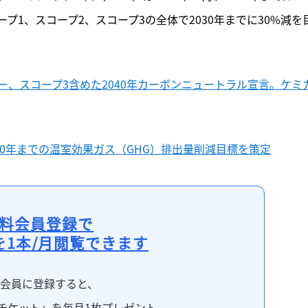
1、スコープ2、スコープ3の全体で2030年までに30%減を
、スコープ3含めた2040年カーボンニュートラル宣言。ケミ
30年までの温室効果ガス（GHG）排出量削減目標を策定
料会員登録で
を1本/月閲覧できます
料会員に登録すると、
チケット」を毎月1枚プレゼント。