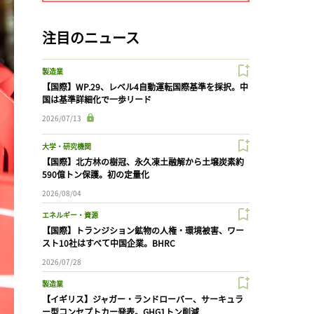
注目のニュース
製造業
【国際】WP.29、レベル4自動運転国際基準を採択。中
国は基準詳細化で一歩リード
2026/07/13
大学・研究機関
【国際】北方林の樹冠、永久凍土融解から土壌炭素約
590億トン保護。初の定量化
2026/08/04
エネルギー・資源
【国際】トランジション鉱物の人権・環境被害、ワー
スト10社はすべて中国企業。BHRC
2026/07/28
製造業
【イギリス】ジャガー・ランドローバー、サーキュラ
ー型コンセプトカー発表。GHG1トン削減