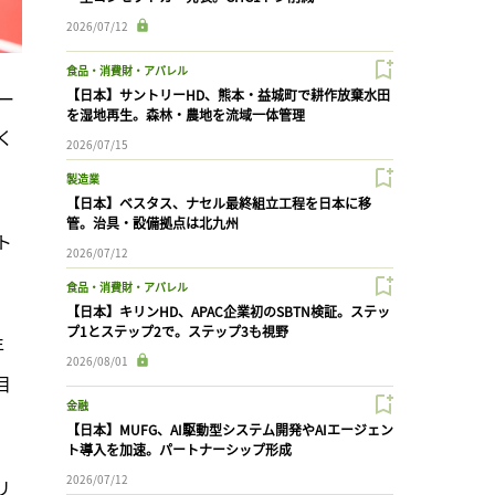
2026/07/12
食品・消費財・アパレル
ー
【日本】サントリーHD、熊本・益城町で耕作放棄水田
を湿地再生。森林・農地を流域一体管理
く
2026/07/15
製造業
【日本】ベスタス、ナセル最終組立工程を日本に移
管。治具・設備拠点は北九州
ト
2026/07/12
食品・消費財・アパレル
【日本】キリンHD、APAC企業初のSBTN検証。ステッ
プ1とステップ2で。ステップ3も視野
年
2026/08/01
目
金融
【日本】MUFG、AI駆動型システム開発やAIエージェン
ト導入を加速。パートナーシップ形成
2026/07/12
リ