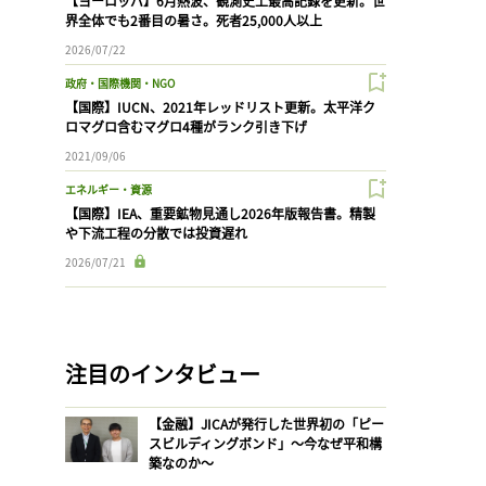
【ヨーロッパ】6月熱波、観測史上最高記録を更新。世
界全体でも2番目の暑さ。死者25,000人以上
2026/07/22
政府・国際機関・NGO
【国際】IUCN、2021年レッドリスト更新。太平洋ク
ロマグロ含むマグロ4種がランク引き下げ
2021/09/06
エネルギー・資源
【国際】IEA、重要鉱物見通し2026年版報告書。精製
や下流工程の分散では投資遅れ
2026/07/21
注目のインタビュー
【金融】JICAが発行した世界初の「ピー
スビルディングボンド」〜今なぜ平和構
築なのか〜