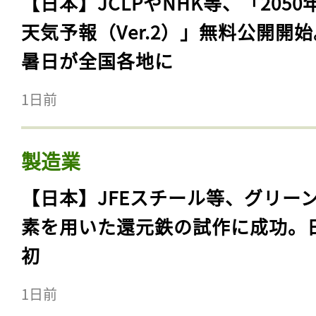
【日本】JCLPやNHK等、「2050
天気予報（Ver.2）」無料公開開
暑日が全国各地に
1日前
製造業
【日本】JFEスチール等、グリー
素を用いた還元鉄の試作に成功。
初
1日前