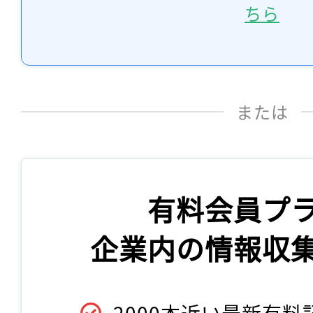
ちら
または
有料会員プ
企業内の情報収
2000本近い最新有料