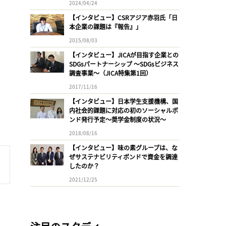
2024/04/24
【インタビュー】CSRアジア赤羽氏「日
本企業の課題は『報告』」
2015/08/03
【インタビュー】JICAが目指す企業との
SDGsパートナーシップ 〜SDGsビジネス
調査事業〜（JICA特集第1回）
2017/11/16
【インタビュー】日本学生支援機構、国
内社会的課題に対応の初のソーシャルボ
ンド発行予定〜奨学金制度の状況〜
2018/08/16
【インタビュー】味の素グループは、な
ぜサステナビリティボンドで資金を調達
したのか？
2021/12/25