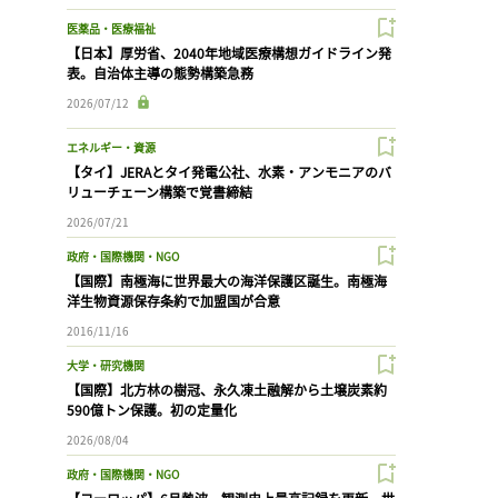
医薬品・医療福祉
【日本】厚労省、2040年地域医療構想ガイドライン発
表。自治体主導の態勢構築急務
2026/07/12
エネルギー・資源
【タイ】JERAとタイ発電公社、水素・アンモニアのバ
リューチェーン構築で覚書締結
2026/07/21
政府・国際機関・NGO
【国際】南極海に世界最大の海洋保護区誕生。南極海
洋生物資源保存条約で加盟国が合意
2016/11/16
大学・研究機関
【国際】北方林の樹冠、永久凍土融解から土壌炭素約
590億トン保護。初の定量化
2026/08/04
政府・国際機関・NGO