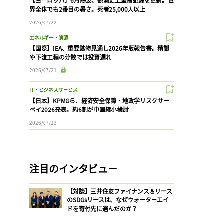
【ヨーロッパ】6月熱波、観測史上最高記録を更新。世
界全体でも2番目の暑さ。死者25,000人以上
2026/07/22
エネルギー・資源
【国際】IEA、重要鉱物見通し2026年版報告書。精製
や下流工程の分散では投資遅れ
2026/07/21
IT・ビジネスサービス
【日本】KPMGら、経済安全保障・地政学リスクサー
ベイ2026発表。約6割が中国縮小検討
2026/07/13
注目のインタビュー
【対談】三井住友ファイナンス＆リース
のSDGsリースは、なぜウォーターエイ
ドを寄付先に選んだのか？