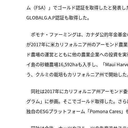
ム（FSA）」でゴールド認証を取得したと発表した
GLOBALG.A.P認証も取得した。
　ポモナ・ファーミングは、
カナダ公的年金基金の
が2017年に米カリフォルニア州のアーモンド農
ド農場の運営とともに他の農業企業への投資を実行
イ島の砂糖農場16,592haも入手し、「Maui H
う、クルミの栽培もカリフォルニア州で開始した
　同社は2017年にカリフォルニア州アーモンド
グラム」に参画。そこでゴールド取得した。さらに
独自のESGプラットフォーム「Pomona Care
　同社は今後、ナッツやフルーツの生産でサステ