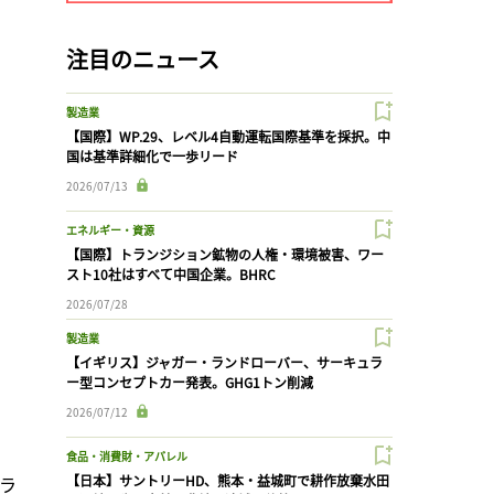
注目のニュース
製造業
【国際】WP.29、レベル4自動運転国際基準を採択。中
国は基準詳細化で一歩リード
2026/07/13
エネルギー・資源
【国際】トランジション鉱物の人権・環境被害、ワー
スト10社はすべて中国企業。BHRC
2026/07/28
製造業
【イギリス】ジャガー・ランドローバー、サーキュラ
ー型コンセプトカー発表。GHG1トン削減
2026/07/12
食品・消費財・アパレル
ラ
【日本】サントリーHD、熊本・益城町で耕作放棄水田