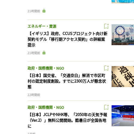
21時間前
エネルギー・資源
【イギリス】政府、CCUSプロジェクト向け新
契約モデル「移行期アクセス契約」の詳細案
提示
21時間前
政府・国際機関・NGO
【日本】国交省、「交通空白」解消で市区町
村の認定制度創設。すでに2300万人が懸念状
態
22時間前
政府・国際機関・NGO
【日本】JCLPやNHK等、「2050年の天気予報
（Ver.2）」無料公開開始。酷暑日が全国各地
に
1日前