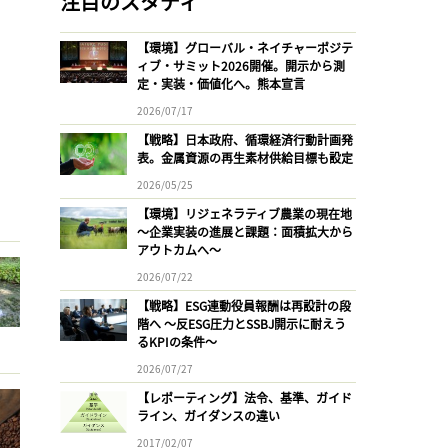
注目のスタディ
【環境】グローバル・ネイチャーポジテ
ィブ・サミット2026開催。開示から測
定・実装・価値化へ。熊本宣言
2026/07/17
【戦略】日本政府、循環経済行動計画発
表。金属資源の再生素材供給目標も設定
2026/05/25
【環境】リジェネラティブ農業の現在地
〜企業実装の進展と課題：面積拡大から
アウトカムへ〜
2026/07/22
【戦略】ESG連動役員報酬は再設計の段
階へ 〜反ESG圧力とSSBJ開示に耐えう
るKPIの条件〜
2026/07/27
【レポーティング】法令、基準、ガイド
ライン、ガイダンスの違い
2017/02/07