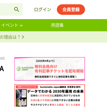
ログイン
会員登録
・イベント
用語集
。その理由は？
/05
A