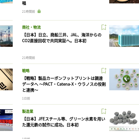
唱
21時間前
商社・物流
【日本】日立、商船三井、JAL、海洋からの
CO2直接回収で共同実証へ。日本初
21時間前
戦略
【戦略】製品カーボンフットプリントは調達
データへ 〜PACT・Catena-X・ウラノスの役割
と連携〜
1日前
製造業
【日本】JFEスチール等、グリーン水素を用い
た還元鉄の試作に成功。日本初
1日前