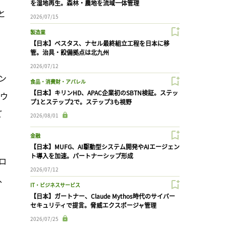
を湿地再生。森林・農地を流域一体管理
と
2026/07/15
製造業
【日本】ベスタス、ナセル最終組立工程を日本に移
管。治具・設備拠点は北九州
）
2026/07/12
ン
食品・消費財・アパレル
【日本】キリンHD、APAC企業初のSBTN検証。ステッ
マウ
プ1とステップ2で。ステップ3も視野
ど
2026/08/01
金融
【日本】MUFG、AI駆動型システム開発やAIエージェン
ト導入を加速。パートナーシップ形成
ロ
2026/07/12
、
IT・ビジネスサービス
【日本】ガートナー、Claude Mythos時代のサイバー
セキュリティで提言。脅威エクスポージャ管理
2026/07/25