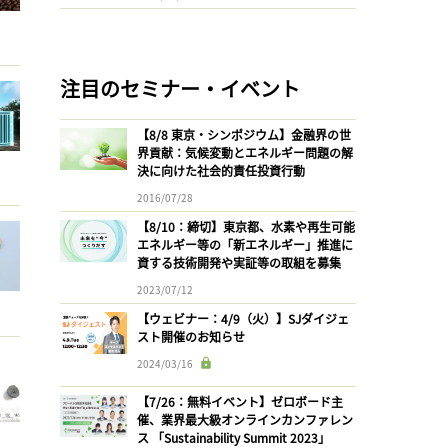
注目のセミナー・イベント
【8/8 東京・シンポジウム】金融界の世
界貢献：気候変動とエネルギー問題の解
決に向けた社会的責任投資行動
2016/07/28
【8/10：締切】東京都、水素や再生可能
エネルギー等の「新エネルギー」推進に
資する技術開発や実証等の取組を募集
2023/07/12
【ウェビナー：4/9（火）】SJダイジェ
スト開催のお知らせ
2024/03/16
【7/26：無料イベント】ゼロボード主
催、業界最大級オンラインカンファレン
ス 「Sustainability Summit 2023」