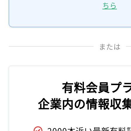
ちら
または
有料会員プ
企業内の情報収
2000本近い最新有料