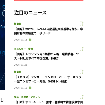
注目のニュース
製造業
【国際】WP.29、レベル4自動運転国際基準を採択。中
国は基準詳細化で一歩リード
2026/07/13
エネルギー・資源
【国際】トランジション鉱物の人権・環境被害、ワー
スト10社はすべて中国企業。BHRC
2026/07/28
製造業
【イギリス】ジャガー・ランドローバー、サーキュラ
ー型コンセプトカー発表。GHG1トン削減
2026/07/12
食品・消費財・アパレル
表し
【日本】サントリーHD、熊本・益城町で耕作放棄水田