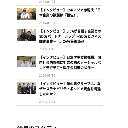
2024/04/24
【インタビュー】CSRアジア赤羽氏「日
本企業の課題は『報告』」
2015/08/03
【インタビュー】JICAが目指す企業との
SDGsパートナーシップ 〜SDGsビジネス
調査事業〜（JICA特集第1回）
2017/11/16
【インタビュー】日本学生支援機構、国
内社会的課題に対応の初のソーシャルボ
ンド発行予定〜奨学金制度の状況〜
2018/08/16
【インタビュー】味の素グループは、な
ぜサステナビリティボンドで資金を調達
したのか？
2021/12/25