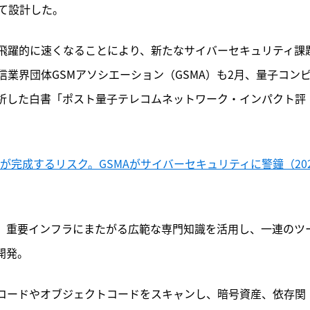
て設計した。
飛躍的に速くなることにより、新たなサイバーセキュリティ課
業界団体GSMアソシエーション（GSMA）も2月、量子コン
析した白書「ポスト量子テレコムネットワーク・インパクト評
が完成するリスク。GSMAがサイバーセキュリティに警鐘（202
ー、重要インフラにまたがる広範な専門知識を活用し、一連のツ
を開発。
erは、ソースコードやオブジェクトコードをスキャンし、暗号資産、依存関