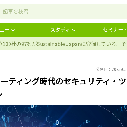
ュー
スタディ
セミナー
100社の97%が
Sustainable Japanに登録している
公開日：2023/05
ューティング時代のセキュリティ・ツ
ル