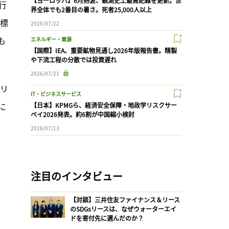
【ヨーロッパ】6月熱波、観測史上最高記録を更新。世
行
界全体でも2番目の暑さ。死者25,000人以上
、標
2026/07/22
も
エネルギー・資源
【国際】IEA、重要鉱物見通し2026年版報告書。精製
や下流工程の分散では投資遅れ
2026/07/21
ゴリ
IT・ビジネスサービス
に
【日本】KPMGら、経済安全保障・地政学リスクサー
ベイ2026発表。約6割が中国縮小検討
2026/07/13
注目のインタビュー
【対談】三井住友ファイナンス＆リース
のSDGsリースは、なぜウォーターエイ
ドを寄付先に選んだのか？