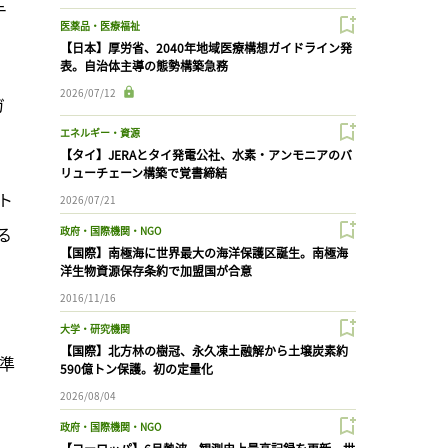
テ
医薬品・医療福祉
【日本】厚労省、2040年地域医療構想ガイドライン発
表。自治体主導の態勢構築急務
2026/07/12
ガ
エネルギー・資源
【タイ】JERAとタイ発電公社、水素・アンモニアのバ
リューチェーン構築で覚書締結
スト
2026/07/21
る
政府・国際機関・NGO
【国際】南極海に世界最大の海洋保護区誕生。南極海
洋生物資源保存条約で加盟国が合意
2016/11/16
大学・研究機関
【国際】北方林の樹冠、永久凍土融解から土壌炭素約
標準
590億トン保護。初の定量化
2026/08/04
政府・国際機関・NGO