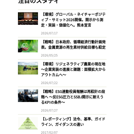
注目のスタディ
【環境】グローバル・ネイチャーポジテ
ィブ・サミット2026開催。開示から測
定・実装・価値化へ。熊本宣言
2026/07/17
【戦略】日本政府、循環経済行動計画発
表。金属資源の再生素材供給目標も設定
2026/05/25
【環境】リジェネラティブ農業の現在地
〜企業実装の進展と課題：面積拡大から
アウトカムへ〜
2026/07/22
【戦略】ESG連動役員報酬は再設計の段
階へ 〜反ESG圧力とSSBJ開示に耐えう
るKPIの条件〜
2026/07/27
【レポーティング】法令、基準、ガイド
ライン、ガイダンスの違い
2017/02/07