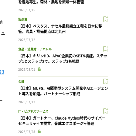
を湿地再生。森林・農地を流域一体管理
2026/07/15
製造業
題
【日本】ベスタス、ナセル最終組立工程を日本に移
ピュ
管。治具・設備拠点は北九州
2026/07/12
食品・消費財・アパレル
【日本】キリンHD、APAC企業初のSBTN検証。ステッ
プ1とステップ2で。ステップ3も視野
2026/08/01
3
金融
【日本】MUFG、AI駆動型システム開発やAIエージェン
ト導入を加速。パートナーシップ形成
ー
2026/07/12
IT・ビジネスサービス
【日本】ガートナー、Claude Mythos時代のサイバー
セキュリティで提言。脅威エクスポージャ管理
2026/07/25