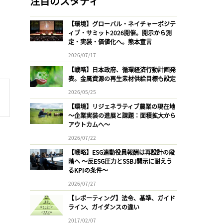
注目のスタディ
【環境】グローバル・ネイチャーポジテ
ィブ・サミット2026開催。開示から測
定・実装・価値化へ。熊本宣言
2026/07/17
【戦略】日本政府、循環経済行動計画発
表。金属資源の再生素材供給目標も設定
2026/05/25
【環境】リジェネラティブ農業の現在地
〜企業実装の進展と課題：面積拡大から
アウトカムへ〜
2026/07/22
【戦略】ESG連動役員報酬は再設計の段
階へ 〜反ESG圧力とSSBJ開示に耐えう
るKPIの条件〜
2026/07/27
【レポーティング】法令、基準、ガイド
ライン、ガイダンスの違い
2017/02/07