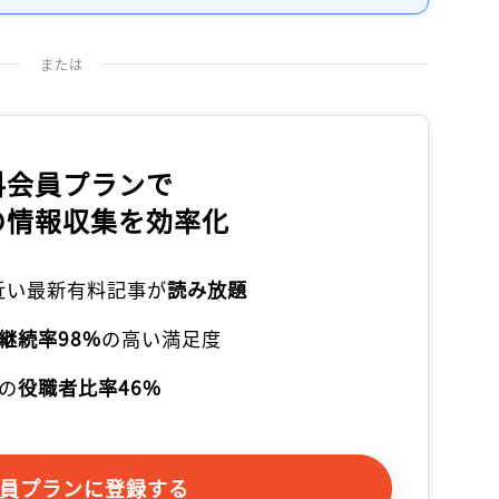
記事をお気に入りに保存するには
ログインが必要です
または
ログイン
会員登録
料会員プランで
の情報収集を効率化
本近い最新有料記事が
読み放題
継続率98%
の高い満足度
の
役職者比率46%
員プランに登録する