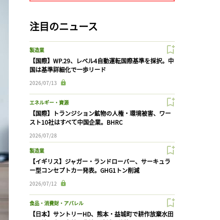
注目のニュース
製造業
【国際】WP.29、レベル4自動運転国際基準を採択。中
国は基準詳細化で一歩リード
2026/07/13
エネルギー・資源
【国際】トランジション鉱物の人権・環境被害、ワー
スト10社はすべて中国企業。BHRC
2026/07/28
製造業
【イギリス】ジャガー・ランドローバー、サーキュラ
ー型コンセプトカー発表。GHG1トン削減
2026/07/12
食品・消費財・アパレル
【日本】サントリーHD、熊本・益城町で耕作放棄水田