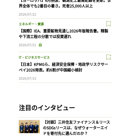
【ヨーロッパ】6月熱波、観測史上最高記録を更新。世
界全体でも2番目の暑さ。死者25,000人以上
2026/07/22
エネルギー・資源
【国際】IEA、重要鉱物見通し2026年版報告書。精製
や下流工程の分散では投資遅れ
2026/07/21
IT・ビジネスサービス
【日本】KPMGら、経済安全保障・地政学リスクサー
ベイ2026発表。約6割が中国縮小検討
2026/07/13
注目のインタビュー
【対談】三井住友ファイナンス＆リース
のSDGsリースは、なぜウォーターエイ
ドを寄付先に選んだのか？