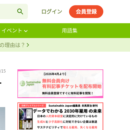
ログイン
会員登録
・イベント
用語集
。その理由は？
/15
ー