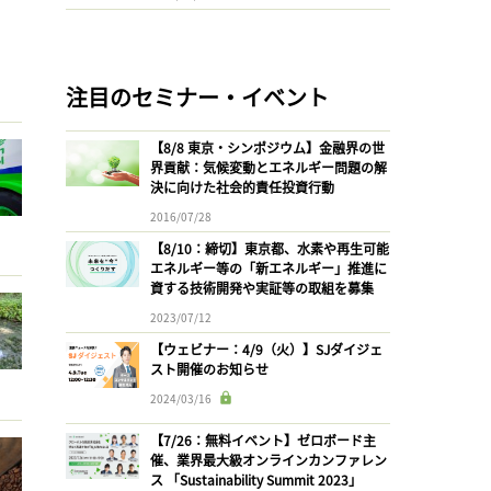
注目のセミナー・イベント
【8/8 東京・シンポジウム】金融界の世
界貢献：気候変動とエネルギー問題の解
決に向けた社会的責任投資行動
2016/07/28
【8/10：締切】東京都、水素や再生可能
エネルギー等の「新エネルギー」推進に
資する技術開発や実証等の取組を募集
2023/07/12
【ウェビナー：4/9（火）】SJダイジェ
スト開催のお知らせ
2024/03/16
【7/26：無料イベント】ゼロボード主
催、業界最大級オンラインカンファレン
ス 「Sustainability Summit 2023」