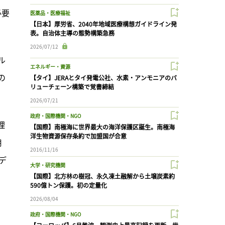
必要
医薬品・医療福祉
【日本】厚労省、2040年地域医療構想ガイドライン発
表。自治体主導の態勢構築急務
2026/07/12
ル
エネルギー・資源
の
【タイ】JERAとタイ発電公社、水素・アンモニアのバ
リューチェーン構築で覚書締結
2026/07/21
政府・国際機関・NGO
理
【国際】南極海に世界最大の海洋保護区誕生。南極海
洋生物資源保存条約で加盟国が合意
用
2016/11/16
デ
大学・研究機関
【国際】北方林の樹冠、永久凍土融解から土壌炭素約
590億トン保護。初の定量化
2026/08/04
政府・国際機関・NGO