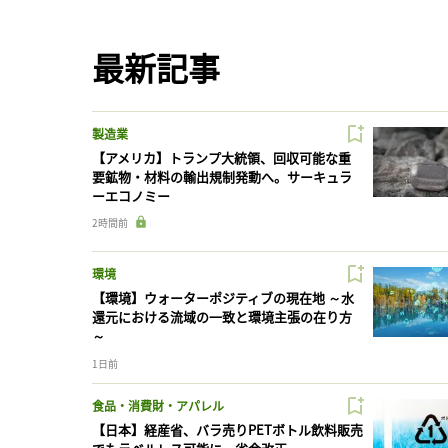
最新記事
製造業
【アメリカ】トランプ大統領、回収可能な重
要鉱物・材料の輸出規制発動へ。サーキュラ
ーエコノミー
2時間前
環境
【環境】ウォーターポジティブの現在地 ～水
還元における流域の一致と環境主張の在り方
～
1日前
食品・消費財・アパレル
【日本】経産省、バラ売りPETボトル飲料販売