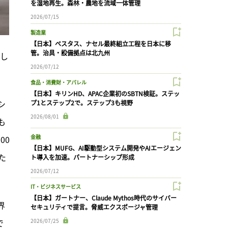
を湿地再生。森林・農地を流域一体管理
2026/07/15
製造業
【日本】ベスタス、ナセル最終組立工程を日本に移
管。治具・設備拠点は北九州
関し
2026/07/12
食品・消費財・アパレル
【日本】キリンHD、APAC企業初のSBTN検証。ステッ
シ
プ1とステップ2で。ステップ3も視野
2026/08/01
も
金融
00
【日本】MUFG、AI駆動型システム開発やAIエージェン
た
ト導入を加速。パートナーシップ形成
2026/07/12
IT・ビジネスサービス
【日本】ガートナー、Claude Mythos時代のサイバー
界
セキュリティで提言。脅威エクスポージャ管理
で
2026/07/25