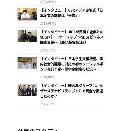
2024/04/24
【インタビュー】CSRアジア赤羽氏「日
本企業の課題は『報告』」
2015/08/03
【インタビュー】JICAが目指す企業との
SDGsパートナーシップ 〜SDGsビジネス
調査事業〜（JICA特集第1回）
2017/11/16
【インタビュー】日本学生支援機構、国
内社会的課題に対応の初のソーシャルボ
ンド発行予定〜奨学金制度の状況〜
2018/08/16
【インタビュー】味の素グループは、な
ぜサステナビリティボンドで資金を調達
したのか？
2021/12/25