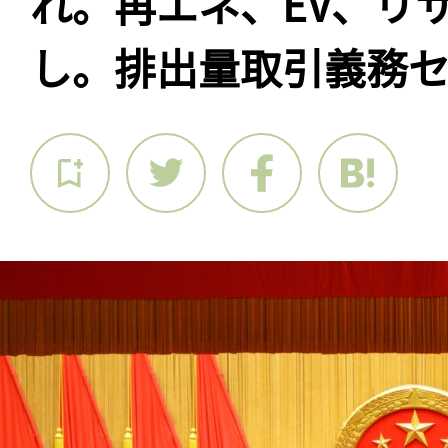
れ。再エネ、EV、リ
し。排出量取引義務