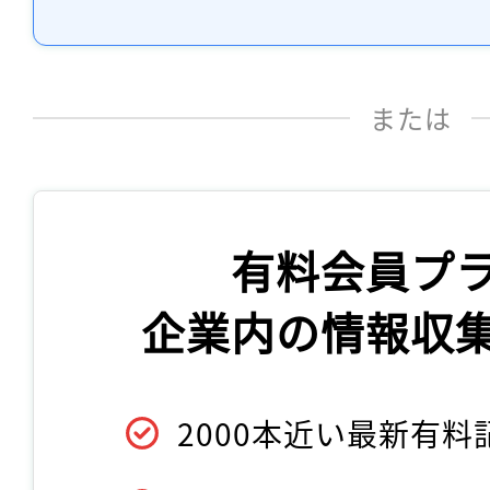
または
有料会員プ
企業内の情報収
2000本近い最新有料