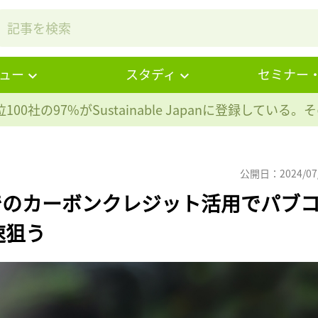
ュー
スタディ
セミナー
100社の97%が
Sustainable Japanに登録している
公開日：2024/07
3でのカーボンクレジット活用でパブ
速狙う