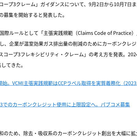
スコープ3クレーム」ガイダンスについて、9月2日から10月7日
の募集を開始すると発表した。
ールとして「主張実践規範（Claims Code of Practice
とし、企業が温室効果ガス排出量の削減のためにカーボンクレジ
コープ3フレキシビリティ・クレーム」の考え方を発表。202
集してきた。
開始。VCMI主張実践規範はCCPラベル取得を実質義務化（202
プ3でのカーボンクレジット使用に上限設定へ。パブコメ募集
和のため、除去・吸収系のカーボンクレジット創出を大幅に拡