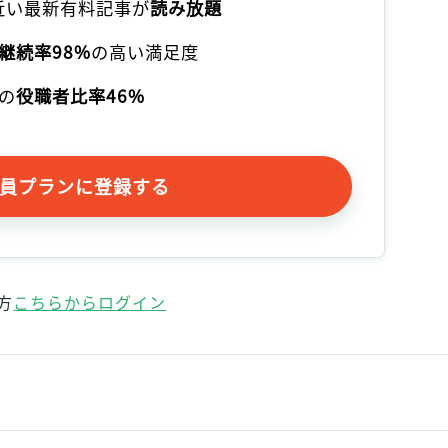
本近い最新有料記事が
読み放題
継続率98%
の高い満足度
の
役職者比率46%
員プランに登録する
方
こちらからログイン