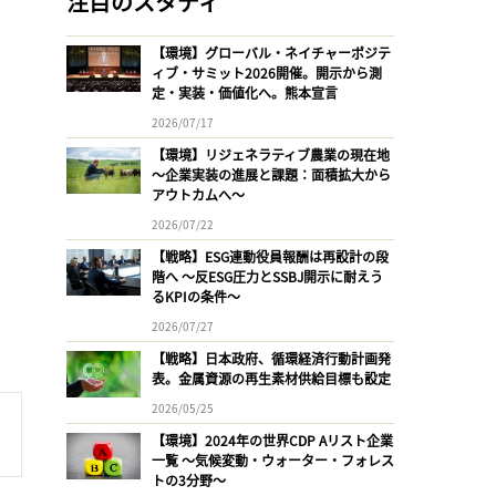
注目のスタディ
【環境】グローバル・ネイチャーポジテ
ィブ・サミット2026開催。開示から測
定・実装・価値化へ。熊本宣言
2026/07/17
【環境】リジェネラティブ農業の現在地
〜企業実装の進展と課題：面積拡大から
アウトカムへ〜
2026/07/22
【戦略】ESG連動役員報酬は再設計の段
階へ 〜反ESG圧力とSSBJ開示に耐えう
るKPIの条件〜
2026/07/27
【戦略】日本政府、循環経済行動計画発
表。金属資源の再生素材供給目標も設定
2026/05/25
【環境】2024年の世界CDP Aリスト企業
一覧 〜気候変動・ウォーター・フォレス
トの3分野〜