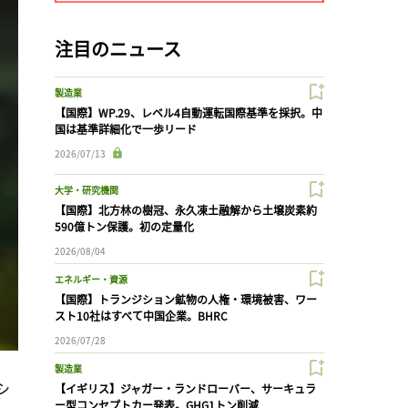
注目のニュース
製造業
【国際】WP.29、レベル4自動運転国際基準を採択。中
国は基準詳細化で一歩リード
2026/07/13
大学・研究機関
【国際】北方林の樹冠、永久凍土融解から土壌炭素約
590億トン保護。初の定量化
2026/08/04
エネルギー・資源
【国際】トランジション鉱物の人権・環境被害、ワー
スト10社はすべて中国企業。BHRC
2026/07/28
製造業
シ
【イギリス】ジャガー・ランドローバー、サーキュラ
ー型コンセプトカー発表。GHG1トン削減