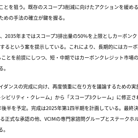
ことを狙う。既存のスコープ3削減に向けたアクションを緩め
ための手法の確立が鍵を握る。
、2035年まではスコープ3排出量の50%を上限としカーボンク
止するという案を提示している。これにより、長期的にはカーボ
ることを前提にしつつ、短・中期ではカーボンクレジット市場
る。
イダンスの完成に向け、再度慎重に在り方を議論するための実
キシビリティ・クレーム」から「スコープ3クレーム」に修正さ
4年後半を予定。完成は2025年第1四半期を計画している。最終
よる正式な承認の他、VCIMの専門家諮問グループとステークホ
る。