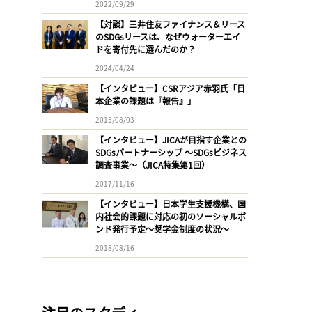
2022/09/29
【対談】三井住友ファイナンス＆リース
のSDGsリースは、なぜウォーターエイ
ドを寄付先に選んだのか？
2024/04/24
【インタビュー】CSRアジア赤羽氏「日
本企業の課題は『報告』」
2015/08/03
【インタビュー】JICAが目指す企業との
SDGsパートナーシップ 〜SDGsビジネス
調査事業〜（JICA特集第1回）
2017/11/16
【インタビュー】日本学生支援機構、国
内社会的課題に対応の初のソーシャルボ
ンド発行予定〜奨学金制度の状況〜
2018/08/16