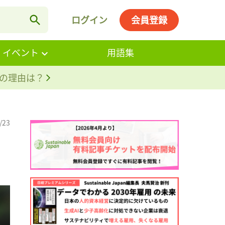
ログイン
会員登録
・イベント
用語集
。その理由は？
/23
コ