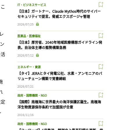
IT・ビジネスサービス
るこ
【日本】ガートナー、Claude Mythos時代のサイバー
セキュリティで提言。脅威エクスポージャ管理
2026/07/25
レ
医薬品・医療福祉
【日本】厚労省、2040年地域医療構想ガイドライン発
ン
表。自治体主導の態勢構築急務
の活
2026/07/12
エネルギー・資源
【タイ】JERAとタイ発電公社、水素・アンモニアのバ
リューチェーン構築で覚書締結
施
2026/07/21
れ
政府・国際機関・NGO
決定
【国際】南極海に世界最大の海洋保護区誕生。南極海
洋生物資源保存条約で加盟国が合意
ル
2016/11/16
政府・国際機関・NGO