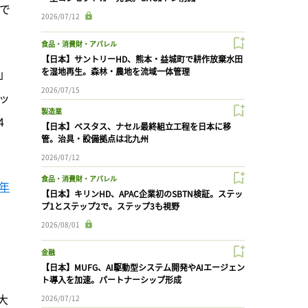
まで
2026/07/12
食品・消費財・アパレル
【日本】サントリーHD、熊本・益城町で耕作放棄水田
）」
を湿地再生。森林・農地を流域一体管理
2026/07/15
ッ
製造業
4
【日本】ベスタス、ナセル最終組立工程を日本に移
管。治具・設備拠点は北九州
2026/07/12
食品・消費財・アパレル
3年
【日本】キリンHD、APAC企業初のSBTN検証。ステッ
プ1とステップ2で。ステップ3も視野
2026/08/01
金融
【日本】MUFG、AI駆動型システム開発やAIエージェン
ト導入を加速。パートナーシップ形成
大
2026/07/12