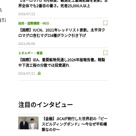
【ヨーロッパ】6月熱波、観測史上最高記録を更新。世
界全体でも2番目の暑さ。死者25,000人以上
れ
2026/07/22
Ti
政府・国際機関・NGO
【国際】IUCN、2021年レッドリスト更新。太平洋ク
ロマグロ含むマグロ4種がランク引き下げ
2021/09/06
エネルギー・資源
【国際】IEA、重要鉱物見通し2026年版報告書。精製
や下流工程の分散では投資遅れ
2026/07/21
注目のインタビュー
【金融】JICAが発行した世界初の「ピー
スビルディングボンド」〜今なぜ平和構
築なのか〜