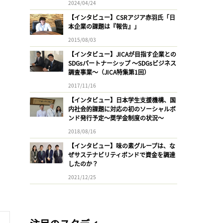
2024/04/24
【インタビュー】CSRアジア赤羽氏「日
本企業の課題は『報告』」
2015/08/03
【インタビュー】JICAが目指す企業との
SDGsパートナーシップ 〜SDGsビジネス
調査事業〜（JICA特集第1回）
2017/11/16
【インタビュー】日本学生支援機構、国
内社会的課題に対応の初のソーシャルボ
ンド発行予定〜奨学金制度の状況〜
2018/08/16
【インタビュー】味の素グループは、な
ぜサステナビリティボンドで資金を調達
したのか？
2021/12/25