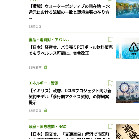
【環境】ウォーターポジティブの現在地 ～水
還元における流域の一致と環境主張の在り方
～
13時間前
食品・消費財・アパレル
【日本】経産省、バラ売りPETボトル飲料販売
でもラベルレス可能に。省令改正
13時間前
エネルギー・資源
【イギリス】政府、CCUSプロジェクト向け新
契約モデル「移行期アクセス契約」の詳細案
提示
13時間前
政府・国際機関・NGO
【日本】国交省、「交通空白」解消で市区町