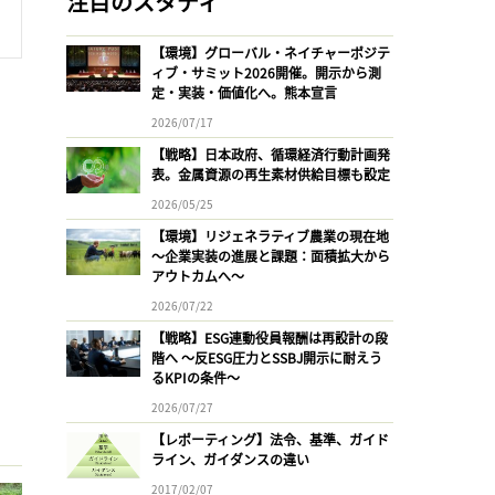
注目のスタディ
【環境】グローバル・ネイチャーポジテ
ィブ・サミット2026開催。開示から測
定・実装・価値化へ。熊本宣言
2026/07/17
【戦略】日本政府、循環経済行動計画発
表。金属資源の再生素材供給目標も設定
2026/05/25
【環境】リジェネラティブ農業の現在地
〜企業実装の進展と課題：面積拡大から
アウトカムへ〜
2026/07/22
【戦略】ESG連動役員報酬は再設計の段
階へ 〜反ESG圧力とSSBJ開示に耐えう
るKPIの条件〜
2026/07/27
【レポーティング】法令、基準、ガイド
ライン、ガイダンスの違い
2017/02/07