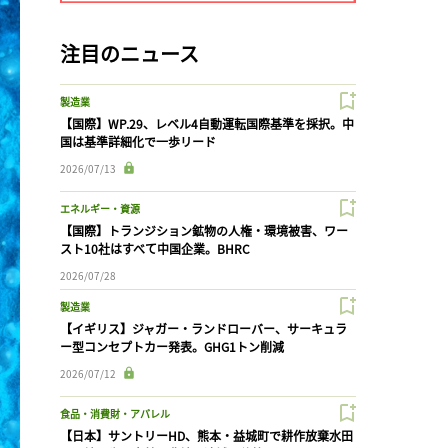
注目のニュース
製造業
【国際】WP.29、レベル4自動運転国際基準を採択。中
国は基準詳細化で一歩リード
2026/07/13
エネルギー・資源
【国際】トランジション鉱物の人権・環境被害、ワー
スト10社はすべて中国企業。BHRC
2026/07/28
製造業
【イギリス】ジャガー・ランドローバー、サーキュラ
ー型コンセプトカー発表。GHG1トン削減
2026/07/12
食品・消費財・アパレル
【日本】サントリーHD、熊本・益城町で耕作放棄水田