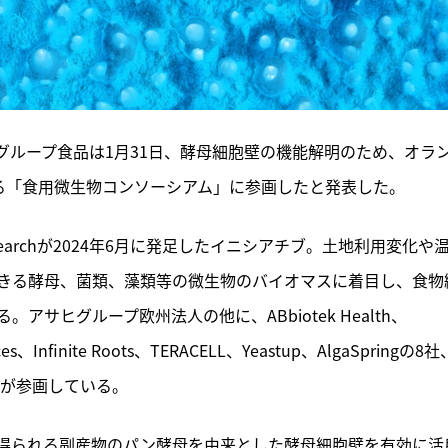
グループ食品は1月31日、酵母細胞壁の機能解明のため、オラ
が主導する「食用微生物コンソーシアム」に参画したと発表した。
 Researchが2024年6月に発足したイニシアチブ。土地利用変化や
きる酵母、菌類、藻類等の微生物のバイオマスに着目し、食物
サヒグループ欧州法人の他に、ABbiotek Health、
ces、Infinite Roots、TERACELL、Yeastup、AlgaSpringの8社
等が参画している。
得られる副産物のパン酵母を由来とした酵母細胞壁を有効に活