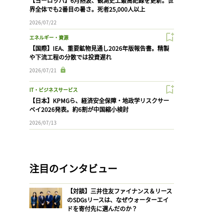
【ヨーロッパ】6月熱波、観測史上最高記録を更新。世
界全体でも2番目の暑さ。死者25,000人以上
2026/07/22
エネルギー・資源
【国際】IEA、重要鉱物見通し2026年版報告書。精製
や下流工程の分散では投資遅れ
2026/07/21
IT・ビジネスサービス
【日本】KPMGら、経済安全保障・地政学リスクサー
ベイ2026発表。約6割が中国縮小検討
2026/07/13
注目のインタビュー
【対談】三井住友ファイナンス＆リース
のSDGsリースは、なぜウォーターエイ
ドを寄付先に選んだのか？