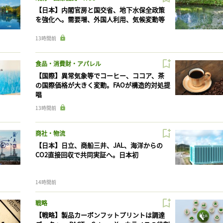
【日本】内閣官房と国交省、地下水保全政策
を強化へ。需要増、外国人利用、気候変動等
13時間前
食品・消費財・アパレル
【国際】異常気象等でコーヒー、ココア、茶
の国際価格が大きく変動。FAOが構造的対処提
唱
13時間前
商社・物流
【日本】日立、商船三井、JAL、海洋からの
CO2直接回収で共同実証へ。日本初
14時間前
戦略
【戦略】製品カーボンフットプリントは調達