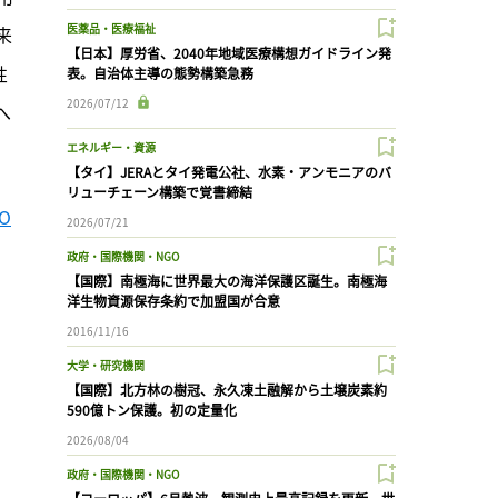
医薬品・医療福祉
来
【日本】厚労省、2040年地域医療構想ガイドライン発
性
表。自治体主導の態勢構築急務
2026/07/12
へ
エネルギー・資源
【タイ】JERAとタイ発電公社、水素・アンモニアのバ
リューチェーン構築で覚書締結
O
2026/07/21
政府・国際機関・NGO
【国際】南極海に世界最大の海洋保護区誕生。南極海
洋生物資源保存条約で加盟国が合意
2016/11/16
大学・研究機関
【国際】北方林の樹冠、永久凍土融解から土壌炭素約
590億トン保護。初の定量化
2026/08/04
政府・国際機関・NGO