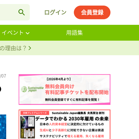
ログイン
会員登録
・イベント
用語集
。その理由は？
/07
の