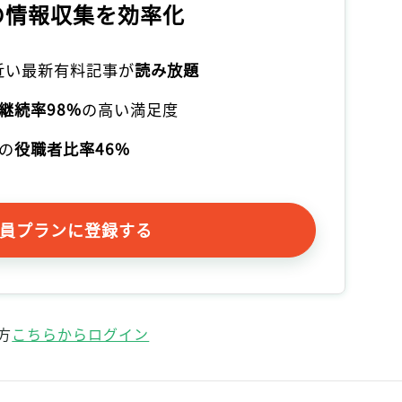
の情報収集を効率化
記事をお気に入りに保存するには
ログインが必要です
本近い最新有料記事が
読み放題
ログイン
会員登録
継続率98%
の高い満足度
の
役職者比率46%
員プランに登録する
方
こちらからログイン