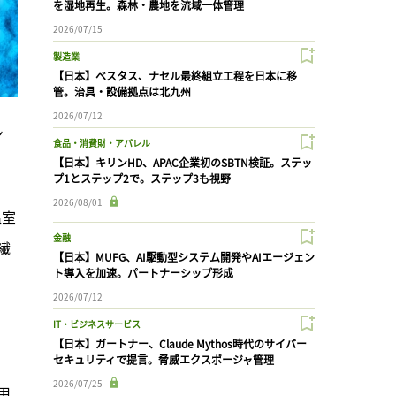
を湿地再生。森林・農地を流域一体管理
2026/07/15
製造業
【日本】ベスタス、ナセル最終組立工程を日本に移
管。治具・設備拠点は北九州
2026/07/12
ン
食品・消費財・アパレル
【日本】キリンHD、APAC企業初のSBTN検証。ステッ
プ1とステップ2で。ステップ3も視野
2026/08/01
温室
金融
繊
【日本】MUFG、AI駆動型システム開発やAIエージェン
ト導入を加速。パートナーシップ形成
2026/07/12
、
IT・ビジネスサービス
【日本】ガートナー、Claude Mythos時代のサイバー
セキュリティで提言。脅威エクスポージャ管理
2026/07/25
用