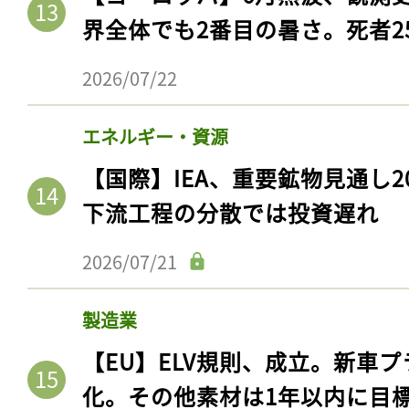
ログイン
界全体でも2番目の暑さ。死者25
2026/07/22
会員登録
エネルギー・資源
【国際】IEA、重要鉱物見通し2
下流工程の分散では投資遅れ
2026/07/21
製造業
【EU】ELV規則、成立。新車プ
化。その他素材は1年以内に目