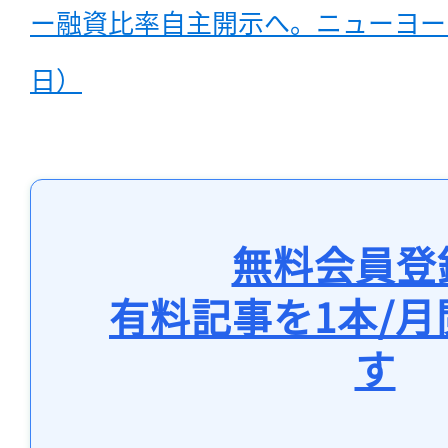
ー融資比率自主開示へ。ニューヨーク
日）
無料会員登
有料記事を1本/
す