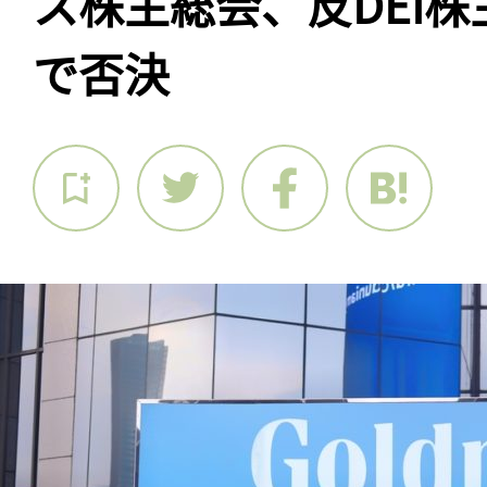
ス株主総会、反DEI
で否決