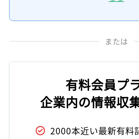
または
有料会員プ
企業内の情報収
2000本近い最新有料