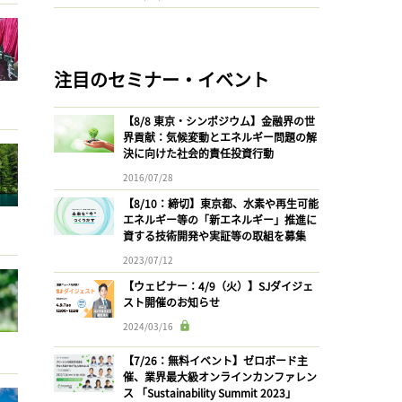
注目のセミナー・イベント
【8/8 東京・シンポジウム】金融界の世
界貢献：気候変動とエネルギー問題の解
決に向けた社会的責任投資行動
2016/07/28
【8/10：締切】東京都、水素や再生可能
エネルギー等の「新エネルギー」推進に
資する技術開発や実証等の取組を募集
2023/07/12
【ウェビナー：4/9（火）】SJダイジェ
スト開催のお知らせ
2024/03/16
【7/26：無料イベント】ゼロボード主
催、業界最大級オンラインカンファレン
ス 「Sustainability Summit 2023」