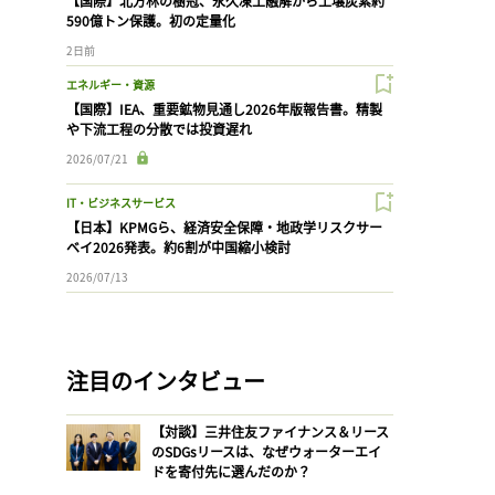
【国際】北方林の樹冠、永久凍土融解から土壌炭素約
590億トン保護。初の定量化
2日前
エネルギー・資源
【国際】IEA、重要鉱物見通し2026年版報告書。精製
や下流工程の分散では投資遅れ
2026/07/21
IT・ビジネスサービス
【日本】KPMGら、経済安全保障・地政学リスクサー
ベイ2026発表。約6割が中国縮小検討
2026/07/13
注目のインタビュー
【対談】三井住友ファイナンス＆リース
のSDGsリースは、なぜウォーターエイ
ドを寄付先に選んだのか？