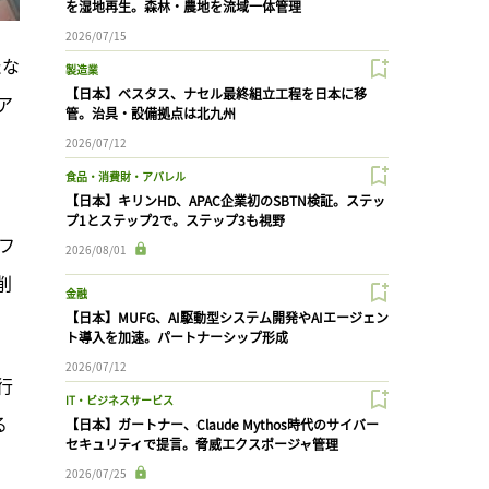
を湿地再生。森林・農地を流域一体管理
2026/07/15
たな
製造業
【日本】ベスタス、ナセル最終組立工程を日本に移
・ア
管。治具・設備拠点は北九州
2026/07/12
食品・消費財・アパレル
【日本】キリンHD、APAC企業初のSBTN検証。ステッ
プ1とステップ2で。ステップ3も視野
Gフ
2026/08/01
削
金融
【日本】MUFG、AI駆動型システム開発やAIエージェン
ト導入を加速。パートナーシップ形成
2026/07/12
行
IT・ビジネスサービス
る
【日本】ガートナー、Claude Mythos時代のサイバー
セキュリティで提言。脅威エクスポージャ管理
2026/07/25