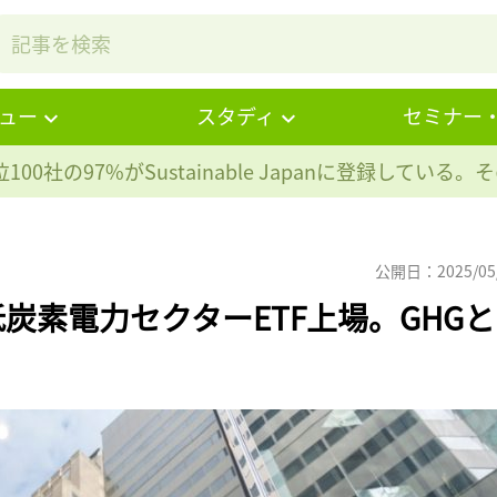
ュー
スタディ
セミナー
100社の97%が
Sustainable Japanに登録している
公開日：2025/05
炭素電力セクターETF上場。GHGと