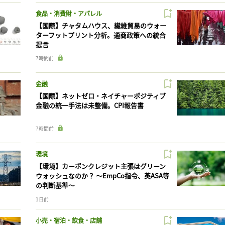
食品・消費財・アパレル
【国際】チャタムハウス、繊維貿易のウォー
ターフットプリント分析。通商政策への統合
提言
7時間前
金融
【国際】ネットゼロ・ネイチャーポジティブ
金融の統一手法は未整備。CPI報告書
7時間前
環境
【環境】カーボンクレジット主張はグリーン
ウォッシュなのか？ 〜EmpCo指令、英ASA等
の判断基準〜
1日前
小売・宿泊・飲食・店舗