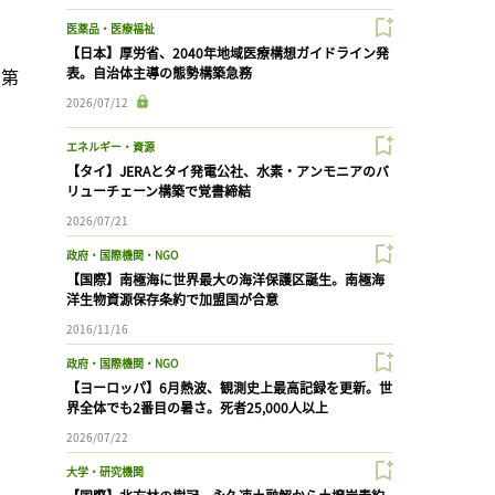
医薬品・医療福祉
【日本】厚労省、2040年地域医療構想ガイドライン発
の第
表。自治体主導の態勢構築急務
2026/07/12
エネルギー・資源
【タイ】JERAとタイ発電公社、水素・アンモニアのバ
リューチェーン構築で覚書締結
2026/07/21
政府・国際機関・NGO
【国際】南極海に世界最大の海洋保護区誕生。南極海
洋生物資源保存条約で加盟国が合意
2016/11/16
政府・国際機関・NGO
【ヨーロッパ】6月熱波、観測史上最高記録を更新。世
界全体でも2番目の暑さ。死者25,000人以上
2026/07/22
大学・研究機関