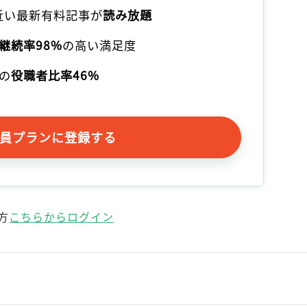
記事をお気に入りに保存するには
本近い最新有料記事が
読み放題
ログインが必要です
継続率98%
の高い満足度
ログイン
会員登録
の
役職者比率46%
員プランに登録する
方
こちらからログイン