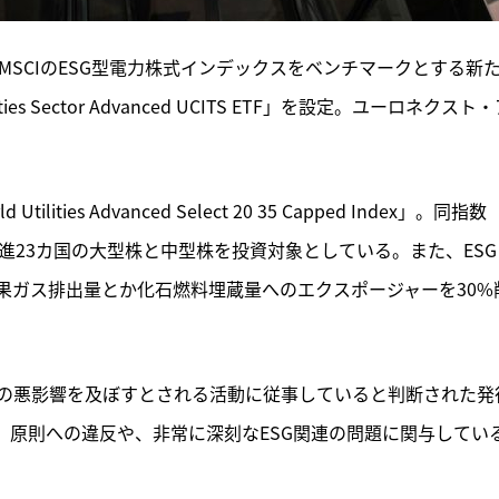
MSCIのESG型電力株式インデックスをベンチマークとする新
lities Sector Advanced UCITS ETF」を設定。ユーロネクスト
d Utilities Advanced Select 20 35 Capped Index」。同指数
親指数とし、先進23カ国の大型株と中型株を投資対象としている。また、ES
果ガス排出量とか化石燃料埋蔵量へのエクスポージャーを30%
の悪影響を及ぼすとされる活動に従事していると判断された発
）原則への違反や、非常に深刻なESG関連の問題に関与してい