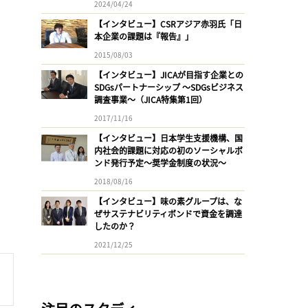
2024/04/24
【インタビュー】CSRアジア赤羽氏「日
本企業の課題は『報告』」
2015/08/03
【インタビュー】JICAが目指す企業との
SDGsパートナーシップ 〜SDGsビジネス
調査事業〜（JICA特集第1回）
2017/11/16
【インタビュー】日本学生支援機構、国
内社会的課題に対応の初のソーシャルボ
ンド発行予定〜奨学金制度の状況〜
2018/08/16
【インタビュー】味の素グループは、な
ぜサステナビリティボンドで資金を調達
したのか？
2021/12/25