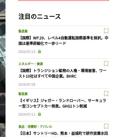
注目のニュース
製造業
【国際】WP.29、レベル4自動運転国際基準を採択。中
国は基準詳細化で一歩リード
2026/07/13
エネルギー・資源
【国際】トランジション鉱物の人権・環境被害、ワー
スト10社はすべて中国企業。BHRC
2026/07/28
製造業
【イギリス】ジャガー・ランドローバー、サーキュラ
ー型コンセプトカー発表。GHG1トン削減
2026/07/12
食品・消費財・アパレル
【日本】サントリーHD、熊本・益城町で耕作放棄水田