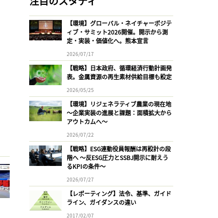
注目のスタディ
【環境】グローバル・ネイチャーポジテ
ィブ・サミット2026開催。開示から測
定・実装・価値化へ。熊本宣言
2026/07/17
【戦略】日本政府、循環経済行動計画発
表。金属資源の再生素材供給目標も設定
2026/05/25
【環境】リジェネラティブ農業の現在地
〜企業実装の進展と課題：面積拡大から
アウトカムへ〜
2026/07/22
【戦略】ESG連動役員報酬は再設計の段
階へ 〜反ESG圧力とSSBJ開示に耐えう
るKPIの条件〜
2026/07/27
【レポーティング】法令、基準、ガイド
ライン、ガイダンスの違い
2017/02/07