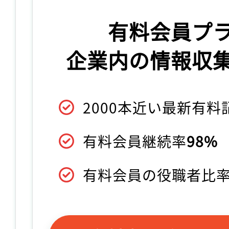
有料会員プ
企業内の情報収
2000本近い最新有
有料会員継続率
98%
有料会員の役職者比